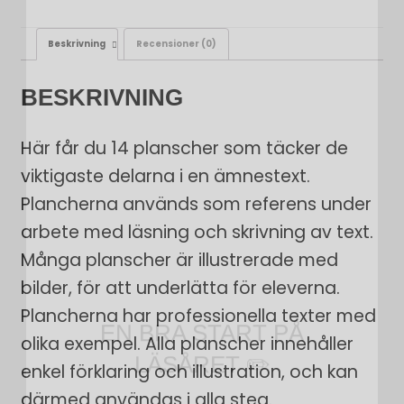
Beskrivning
Recensioner (0)
BESKRIVNING
Här får du 14 planscher som täcker de
viktigaste delarna i en ämnestext.
Plancherna används som referens under
arbete med läsning och skrivning av text.
Många planscher är illustrerade med
EN BRA START PÅ
bilder, för att underlätta för eleverna.
LÄSÅRET ✏️
Plancherna har professionella texter med
olika exempel. Alla planscher innehåller
💛 Få ett gratis
spelpaket
med 15
enkel förklaring och illustration, och kan
lärspel (värde 95 kr)
därmed användas i alla steg.