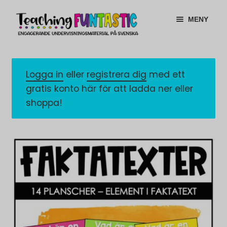
Hoppa
Gå
MENY
till
till
navigering
innehåll
INFO
EXPANDERA
UNDERMENY
Logga in
eller
registrera dig
med ett
MITT KONTO
gratis konto här för att ladda ner eller
GRATISMATERIAL
shoppa!
EXPANDERA
UNDERMENY
BUTIK
LICENSER
EXPANDERA
UNDERMENY
TYPSNITT
TIPSHÖRNAN