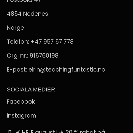
4854 Nedenes
Norge
Telefon:
+47 957 57 778
Org. nr.: 915760198
E-post:
eirin@teachingfuntastic.no
SOCIALA MEDIER
Facebook
Instagram
Pinterest
🍎 HELE august! 🍎 20 % rabat på