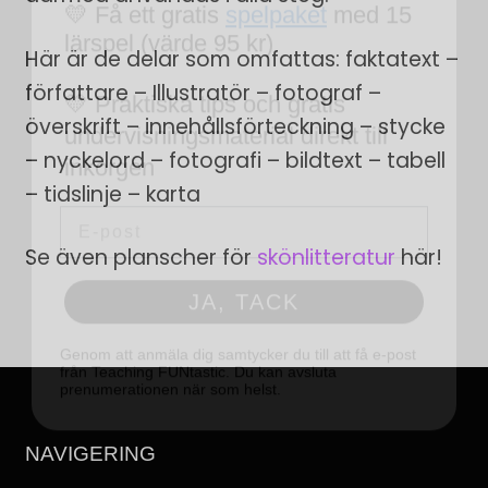
💛 Praktiska tips och gratis
Här är de delar som omfattas: faktatext –
undervisningsmaterial direkt till
författare – Illustratör – fotograf –
inkorgen
överskrift – innehållsförteckning – stycke
Email
– nyckelord – fotografi – bildtext – tabell
– tidslinje – karta
JA, TACK
Se även planscher för
skönlitteratur
här!
Genom att anmäla dig samtycker du till att få e-post
från Teaching FUNtastic. Du kan avsluta
prenumerationen när som helst.
NAVIGERING