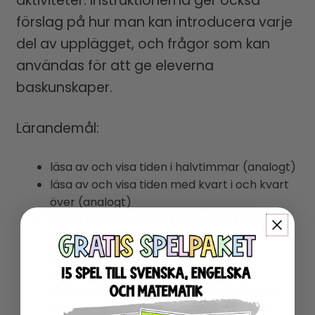
aktiviteter. Instruktionerna ger också
förslag på hur man kan introducera varje
del av upplägget, och frågor som kan
användas för att ge eleverna
baskunskaper.
Lärandemål:
läsa av och visa tiden i halvtimmar (analogt)
läsa av och visa tiden med kvart i och kvart
över (analogt)
räkna med enkla klockslag i halvtimmar
(analogt)
dela in dygnet i olika faser
förstå den digitala klockan
läsa av och visa klockslag i hela och halva
timmar, kvart i och kvart över, på digital