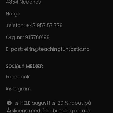
4854 Nedenes
Norge
Telefon:
+47 957 57 778
Org. nr.: 915760198
E-post:
eirin@teachingfuntastic.no
SOCIALA MEDIER
Facebook
Instagram
Pinterest
🍎 HELE august! 🍎 20 % rabat på
Årslicens med årlig betaling og alle
SnapChat