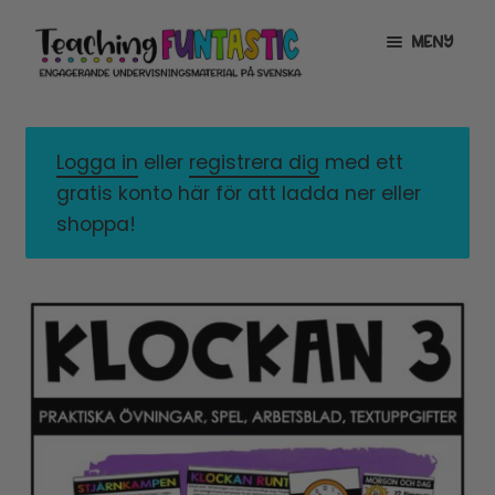
Hoppa
Gå
MENY
till
till
navigering
innehåll
INFO
EXPANDERA
UNDERMENY
Logga in
eller
registrera dig
med ett
MITT KONTO
gratis konto här för att ladda ner eller
GRATISMATERIAL
EXPANDERA
shoppa!
UNDERMENY
BUTIK
LICENSER
EXPANDERA
UNDERMENY
TYPSNITT
TIPSHÖRNAN