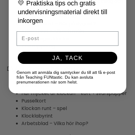
Tidslinje över dygnet/digitala klockslag och
💛 Praktiska tips och gratis
aktivitetskort
undervisningsmaterial direkt till
Klädnypekort – Rätt tid
inkorgen
Klädnypekort – När på dygnet?
Arbetsblad – Slå och måla
Email
Gör din egen klocka
Klockuppdrag
Arbetsblad – Digital klocka
JA, TACK
Digital klocka – hel och halv
Genom att anmäla dig samtycker du till att få e-post
från Teaching FUNtastic. Du kan avsluta
prenumerationen när som helst.
Instruktioner
Hur mycket är klockan – kort + svarspapper
Pusselkort
Klockan runt – spel
Klocklabyrint
Arbetsblad – Vilka hör ihop?