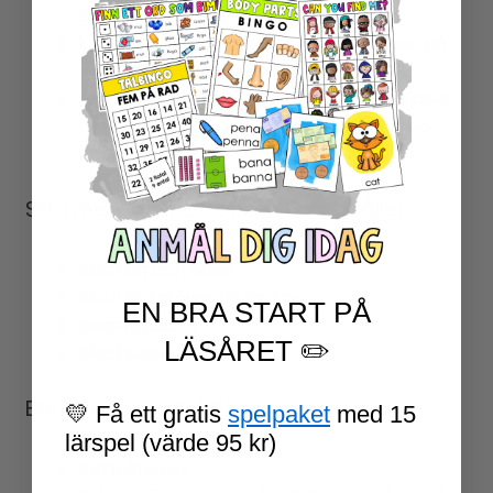
klocka
läsa av och visa klockslag i fem minuter på
analog och digital klocka
räkna med enkla klockslag i hela och halva
timmar, samt kvart i och kvart över med
analog och digital klocka.
Skoj med Matte; Klockan 3 innehåller:
Klockan och tiden
Klockbokstäver till tavlan
EN BRA START PÅ
Begreppskort
LÄSÅRET ✏️
Klockplanscher
Börja med digital klocka
💛 Få ett gratis
spelpaket
med 15
lärspel (värde 95 kr)
Instruktioner