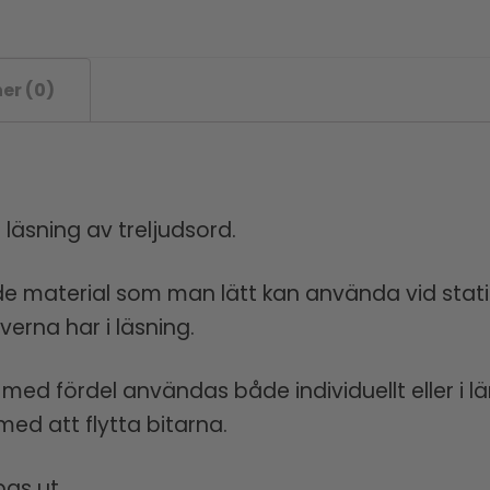
er (0)
läsning av treljudsord.
nde material som man lätt kan använda vid sta
verna har i läsning.
ed fördel användas både individuellt eller i lä
ed att flytta bitarna.
pas ut.