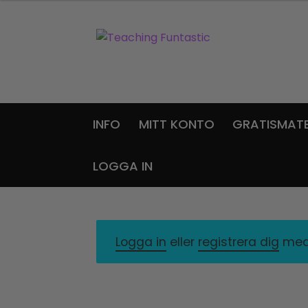
Hoppa
Gå
till
till
navigering
innehåll
INFO
MITT KONTO
GRATISMATE
LOGGA IN
Logga in
eller
registrera dig
med 