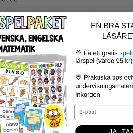
 lång rad eller i ett snirkligt mönster.
EN BRA ST
å bordet framför sig med bildsidan upp. De börj
LÄSÅRE
det. De ska sedan hitta bilden som hör till ordet
nya ordet och upprepar proceduren. Om alla bit
💛 Få ett gratis
spel
lärspel (värde 95 kr)
n att sluta med “STOPP”.
💛 Praktiska tips och
undervisningsmaterial
inkorgen
Email
JA, TA