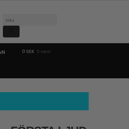
Produktsökning
0
SEK
AN
0 varor