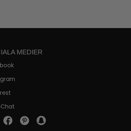
IALA MEDIER
ebook
agram
rest
pChat