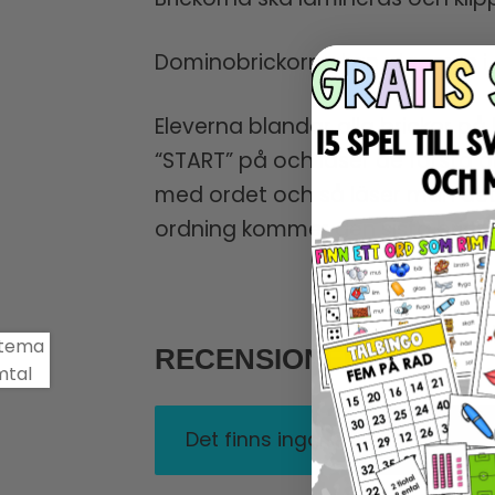
Dominobrickorna kan placeras i en
Eleverna blandar alla brickor p
“START” på och läser de första or
med ordet och så läser man det 
ordning kommer den sista bricka
RECENSIONER
Det finns inga recensioner än.