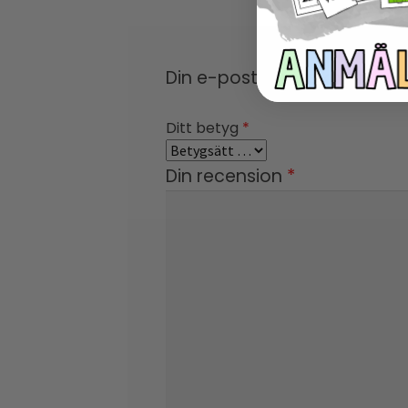
Din e-postadress kommer in
Ditt betyg
*
Din recension
*