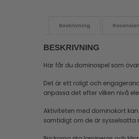
Beskrivning
Recension
BESKRIVNING
Här får du dominospel som övar 
Det är ett roligt och engagera
anpassa det efter vilken nivå ele
Aktiviteten med dominokort kan m
samtidigt om de är sysselsatta m
Brickorna ska lamineras och klip