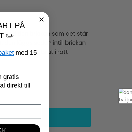
ART PÅ
ar med den brickan som det står
T ✏️
, den läggs sedan intill brickan
arna har lagts ut i rätt
paket
med 15
 gratis
 direkt till
CK