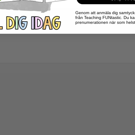
Genom att anmäla dig samtycker 
från Teaching FUNtastic. Du ka
prenumerationen när som helst
te publiceras.
Obligatoriska fält är märkta
*