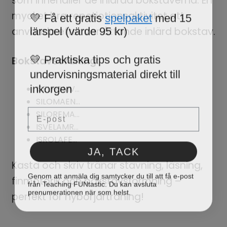
som innehåller de inlärda bokstäverna. En
💛 Få ett gratis
spelpaket
med 15
mycket bra repetiotionsaktivitet att
lärspel (värde 95 kr)
använda efter var åttonde inlärd bokstav.
💛 Praktiska tips och gratis
Bokstavsordning:
undervisningsmaterial direkt till
inkorgen
ISELROMV…
SILOMAEN…
Email
SILOREMA…
ISVELAMR…
ISROLAFE…
JA, TACK
Kasta och skriv tränar stavning, läsning,
Genom att anmäla dig samtycker du till att få e-post
från Teaching FUNtastic. Du kan avsluta
finmotorik och bokstavsformning –
prenumerationen när som helst.
perfekt för nybörjarträning!