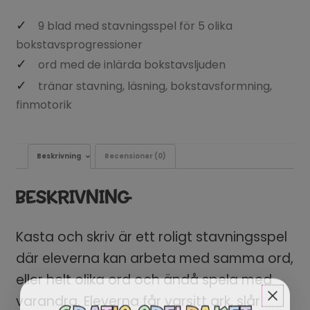
9 blad med stavningsspel för 5 olika
bokstavsprogressioner
ord med de inlärda bokstavsljuden
tränar stavning, läsning, bokstavsformning,
finmotorik
Beskrivning
Recensioner (0)
BESKRIVNING
Kasta och skriv är ett roligt stavningsspel
där eleverna kan arbeta med samma ord,
eller helt olika ord och ändå spela med
varandra. Eleverna får varsitt ark, slår