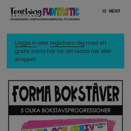
Hoppa
Gå
MENY
till
till
navigering
innehåll
INFO
EXPANDERA
UNDERMENY
Logga in
eller
registrera dig
med ett
MITT KONTO
gratis konto här för att ladda ner eller
GRATISMATERIAL
EXPANDERA
shoppa!
UNDERMENY
BUTIK
LICENSER
EXPANDERA
UNDERMENY
TYPSNITT
TIPSHÖRNAN