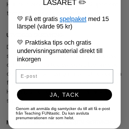
LÄSÅRET ✏️
Här aktiverar vi bakgrundskunskapen om
temat och lär oss använda nya ord.
💛 Få ett gratis
spelpaket
med 15
lärspel (värde 95 kr)
UTVIDGAD SKRIVNING
💛 Praktiska tips och gratis
Det följer också med en utvidgad
undervisningsmaterial direkt till
skrivaktivitet som ger möjlighet för elever
inkorgen
att återberätta texten, skriva lite om vad
Email
den handlar om, en gåta om ett av orden
från texten, en liten historia eller liknande.
Här anpassas aktiviteten efter elevens
JA, TACK
skrivnivå.
Genom att anmäla dig samtycker du till att få e-post
från Teaching FUNtastic. Du kan avsluta
prenumerationen när som helst.
MALL TILL MINIBOK – KREATIV SKRIVNING