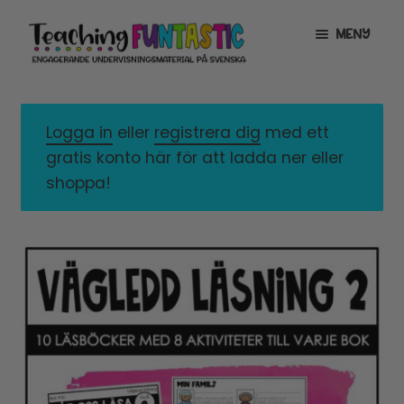
Hoppa
Gå
MENY
till
till
navigering
innehåll
INFO
EXPANDERA
UNDERMENY
Logga in
eller
registrera dig
med ett
MITT KONTO
gratis konto här för att ladda ner eller
GRATISMATERIAL
EXPANDERA
shoppa!
UNDERMENY
BUTIK
LICENSER
EXPANDERA
UNDERMENY
TYPSNITT
TIPSHÖRNAN