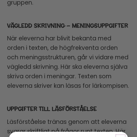
gruppen.
VÄGLEDD SKRIVNING – MENINGSUPPGIFTER
När eleverna har blivit bekanta med
orden i texten, de högfrekventa orden
och meningsstrukturen, går vi vidare med
vägledd skrivning. Här ska eleverna själva
skriva orden i meningar. Texten som
eleverna skriver kan läsas for lärkompisen.
UPPGIFTER TILL LÄSFÖRSTÅELSE
Läsförståelse tränas genom att eleverna
svarar skriftligt på frågor runt texten. Här