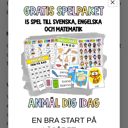
tränar vi att hämta information från både
bilder och text.
MATCHA ORD OCH BILDER
Ord- och bildkort som pusslas ihop för att
arbeta med ordförråd och innehåll i
texten.
VÄGLEDD SKRIVNING – SKRIVA MENINGAR
Vi fortsätter med skapande av text där
eleverna nu skriver hela meningar och
skapar ny text, med samma
EN BRA START PÅ
meningsstruktur som i den kända texten.