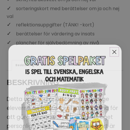
sorteringskort med berättelser om ja och nej
val
reflektionsuppgifter (TÄNK! -kort)
berättelser för värdering av insats
plancher för självbedömning av nivå
Beskrivning
Recensioner (0)
BESKRIVNING
Detta upplägg är utformat för att ge
eleverna de bästa förutsättningarna för
att göra smarta val och göra sitt eget
personliga bästa. För att få det gjort är