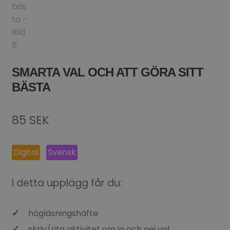
SMARTA VAL OCH ATT GÖRA SITT
BÄSTA
85
SEK
Digital
Svensk
I detta upplägg får du:
högläsningshäfte
skriv/rita aktivitet om ja och nej val