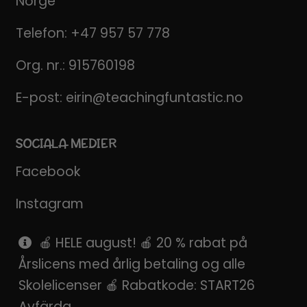
Norge
Telefon:
+47 957 57 778
Org. nr.: 915760198
E-post:
eirin@teachingfuntastic.no
SOCIALA MEDIER
Facebook
Instagram
Pinterest
🍎 HELE august! 🍎 20 % rabat på
Årslicens med årlig betaling og alle
SnapChat
Skolelicenser 🍎 Rabatkode: START26
Avfärda