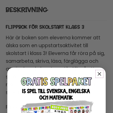
BESKRIVNING
FLIPPBOK FÖR SKOLSTART KLASS 3
Här är boken som eleverna kommer att
älska som en uppstartsaktivitet till
skolstart i klass 3! Eleverna får röra på sig,
samarbeta, skriva, läsa, färglägga och
använda enkel matematik. Allt på ett
ställe för att aktivera eleverna på ett
roligt sätt efter ett långt uppehåll från
skolan.
Flippboken består av 6 sidor som skrivs ut