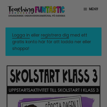
Hoppa
Gå
MENY
till
till
navigering
innehåll
INFO
EXPANDERA
UNDERMENY
Logga in
eller
registrera dig
med ett
MITT KONTO
gratis konto här för att ladda ner eller
GRATISMATERIAL
EXPANDERA
shoppa!
UNDERMENY
BUTIK
LICENSER
EXPANDERA
UNDERMENY
TYPSNITT
TIPSHÖRNAN