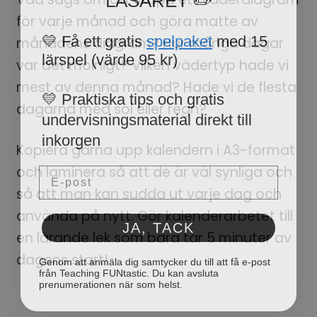
för varje månad och göra matte av
💛 Få ett gratis
spelpaket
med 15
månadens diagram? Hur många dagar
lärspel (värde 95 kr)
var det molnigt? Vilken vädertyp hade vi
mest av denna månad? Hade vi de flesta
💛 Praktiska tips och gratis
undervisningsmaterial direkt till
dagarna med sol eller regn?
inkorgen
Kopiera gärna upp kalendern i A3-format
Email
och laminera så att de är väl synliga och
så att man kan sudda ut varje dag och
använda på nytt. Gör kalenderarbetet till
JA, TACK
en lärande lek som bara tar 5 minuter av
Genom att anmäla dig samtycker du till att få e-post
dagens start!
från Teaching FUNtastic. Du kan avsluta
prenumerationen när som helst.