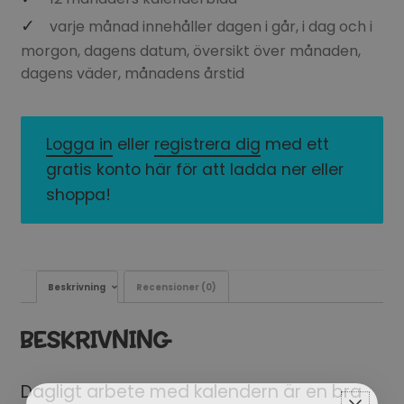
varje månad innehåller dagen i går, i dag och i
morgon, dagens datum, översikt över månaden,
dagens väder, månadens årstid
Logga in
eller
registrera dig
med ett
gratis konto här för att ladda ner eller
shoppa!
Beskrivning
Recensioner (0)
BESKRIVNING
Dagligt arbete med kalendern är en bra