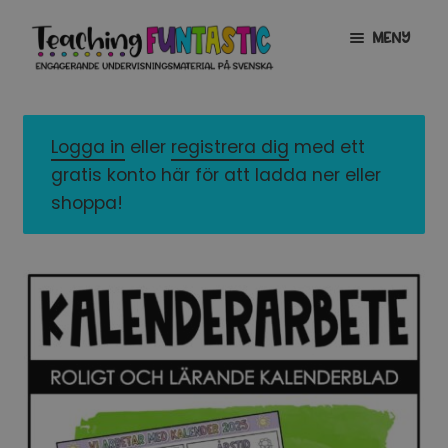
Hoppa
Gå
MENY
till
till
navigering
innehåll
INFO
EXPANDERA
UNDERMENY
Logga in
eller
registrera dig
med ett
MITT KONTO
gratis konto här för att ladda ner eller
GRATISMATERIAL
EXPANDERA
shoppa!
UNDERMENY
BUTIK
LICENSER
EXPANDERA
UNDERMENY
TYPSNITT
TIPSHÖRNAN