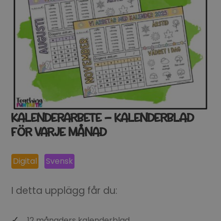
KALENDERARBETE – KALENDERBLAD
FÖR VARJE MÅNAD
Digital
Svensk
I detta upplägg får du:
12 månaders kalenderblad