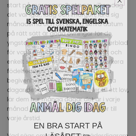
start på morgonen. Prata om vilken dag
det var igår, idag och imorgon, lära sig
månaderna och att kunna skriva datum
på rätt sätt är goda övningar för de
yngsta eleverna. Med dessa kalenderblad
för varje månad blir det både roligt och
enkelt som kräver lite förarbete. Markera
födelsedagar i kalendern och andra
begivenheter, berätta om hur många
dagar det är kvar till helgen eller till ett lov,
lär dem hur många dagar det är i varje
månad och vilka månader som hör till
varje årstid.
EN BRA START PÅ
LÄSÅRET ✏️
Vad sägs om att skapa ett väderdiagram