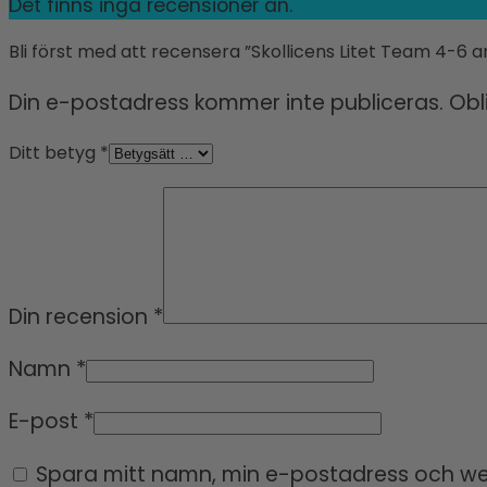
Det finns inga recensioner än.
Bli först med att recensera ”Skollicens Litet Team 4-6 
Din e-postadress kommer inte publiceras.
Obl
Ditt betyg
*
Din recension
*
Namn
*
E-post
*
Spara mitt namn, min e-postadress och web