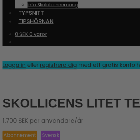
Info Skolabonnemang
TYPSNITT
TIPSHÖRNAN
0
SEK
0 varor
Logga in
eller
registrera dig
med ett gratis konto hä
SKOLLICENS LITET T
1,700
SEK
per användare/år
Abonnement
Svensk