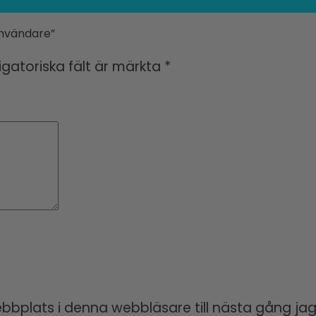
användare”
igatoriska fält är märkta
*
bplats i denna webbläsare till nästa gång jag