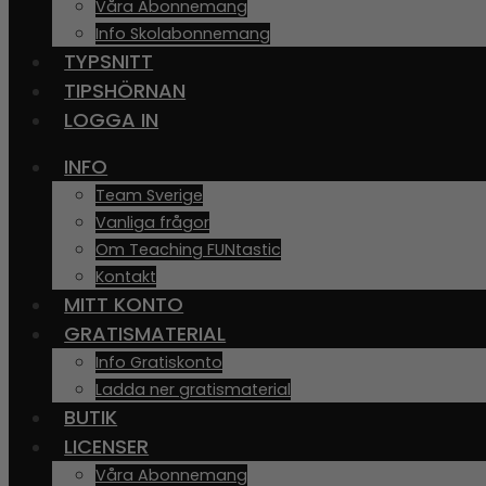
Våra Abonnemang
Info Skolabonnemang
TYPSNITT
TIPSHÖRNAN
LOGGA IN
INFO
Team Sverige
Vanliga frågor
Om Teaching FUNtastic
Kontakt
MITT KONTO
GRATISMATERIAL
Info Gratiskonto
Ladda ner gratismaterial
BUTIK
LICENSER
Våra Abonnemang