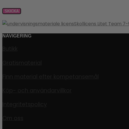
Skollicens Litet Team 7
NAVIGERING
Butikk
Gratismaterial
Finn material efter kompetansemål
Köp- och användarvillkor
Integritetspolicy
Om oss