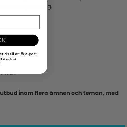
uktkatalog i förväg.
CK
du till att få e-post
n avsluta
.
rre team
tort utbud inom flera ämnen och teman, med