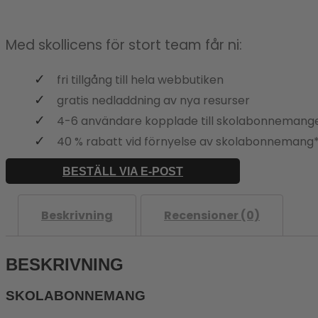
Med skollicens för stort team får ni:
fri tillgång till hela webbutiken
gratis nedladdning av nya resurser
4-6 användare kopplade till skolabonnemang
40 % rabatt vid förnyelse av skolabonnemang
BESTÄLL VIA E-POST
Beskrivning
Recensioner (0)
BESKRIVNING
SKOLABONNEMANG