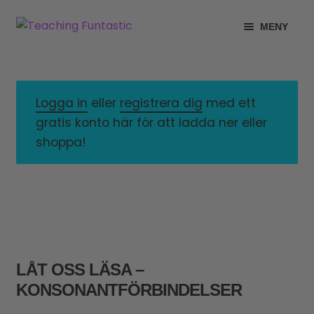
Hoppa
Gå
MENY
till
till
navigering
innehåll
INFO
EXPANDERA
UNDERMENY
MITT KONTO
Logga in
eller
registrera dig
med ett
gratis konto här för att ladda ner eller
GRATISMATERIAL
EXPANDERA
shoppa!
UNDERMENY
BUTIK
LICENSER
EXPANDERA
UNDERMENY
TYPSNITT
LÅT OSS LÄSA –
TIPSHÖRNAN
KONSONANTFÖRBINDELSER