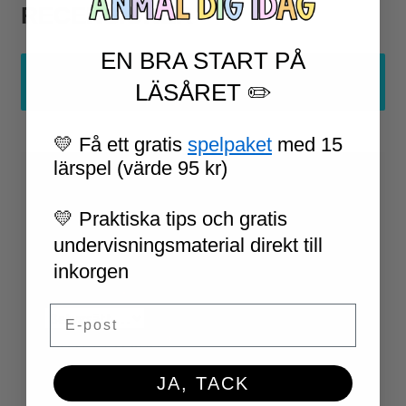
RECENSIONER
EN BRA START PÅ
Det finns inga recensioner än.
LÄSÅRET ✏️
💛 Få ett gratis
spelpaket
med 15
lärspel (värde 95 kr)
Din e-postadress kommer inte
publiceras.
Obligatoriska fält är
💛 Praktiska tips och gratis
märkta
*
undervisningsmaterial direkt till
inkorgen
Ditt betyg
*
Email
Din recension
*
JA, TACK