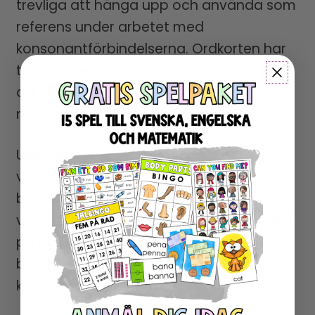
trevliga att hänga upp och använda som
referens under arbetet med
konsonantförbindelserna. Ordkorten har
tillhörande bilder och kan klippas isär för
att skapa en egen aktivitet där eleverna
matchar rätt ord och bild.
Upplägget har testats i åk 1 under
vårterminen, där vi har följt
bokstavsinlärningen med 2 bokstäver i
veckan. Upplägget används annars i åk 2
på hösten och med enstaka elever som
behöver träna mer på
konsonantförbindelser.