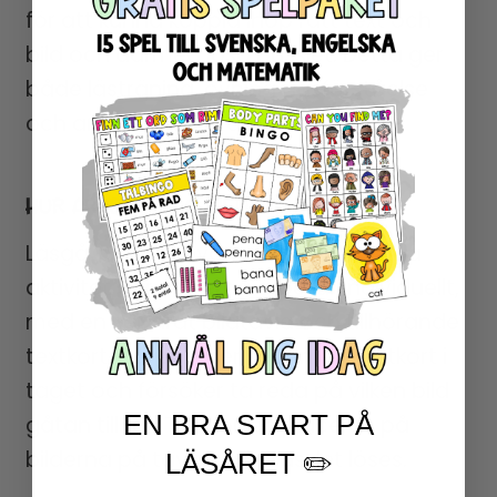
för att kunna koppla ihop rätt text och
bild och därmed lösa pusslet. Detta ger
både lästräning, övning i läsförståelse
och arbete med ordförråd.
HUR ARBETAR JAG MED LÄSGÅTOR?
Läsgåtor kan användas som en enda
aktivitet där eleverna arbetar individuellt,
med en separat bildtavla och tillhörande
textkort. Eleven läser sedan ett textkort i
taget och försöker ta reda på vilken bild
EN BRA START PÅ
gåtan tillhör. Textkorten placeras på
bilderna på tavlan när pusslet löses.
LÄSÅRET ✏️