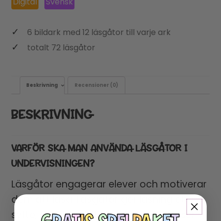
Digital
Svensk
6 bildark med 12 läsgåtor till varje ark
totalt 72 läsgåtor
Beskrivning
Recensioner (0)
BESKRIVNING
VARFÖR SKA MAN ANVÄNDA LÄSGÅTOR I
UNDERVISNINGEN?
Läsgåtor engagerar elever och motiverar
dem att läsa. Läsgåtor ger läsning ett
syfte, där de måste förstå vad de läser