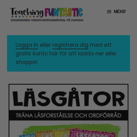
Hoppa
Gå
MENY
till
till
navigering
innehåll
INFO
EXPANDERA
UNDERMENY
Logga in
eller
registrera dig
med ett
MITT KONTO
gratis konto här för att ladda ner eller
GRATISMATERIAL
EXPANDERA
shoppa!
UNDERMENY
BUTIK
LICENSER
EXPANDERA
UNDERMENY
TYPSNITT
TIPSHÖRNAN