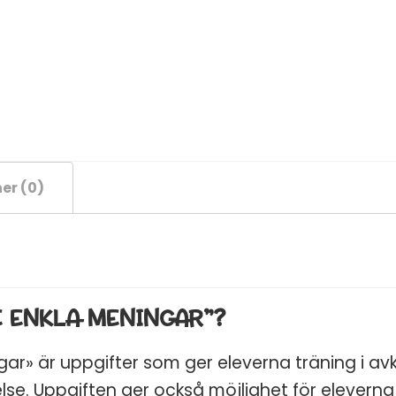
EN BRA ST
LÄSÅRE
er (0)
💛 Få ett gratis
spel
lärspel (värde 95 kr)
💛 Praktiska tips och
undervisningsmaterial
E ENKLA MENINGAR”?
inkorgen
ar» är uppgifter som ger eleverna träning i av
Email
se. Uppgiften ger också möjlighet för eleverna 