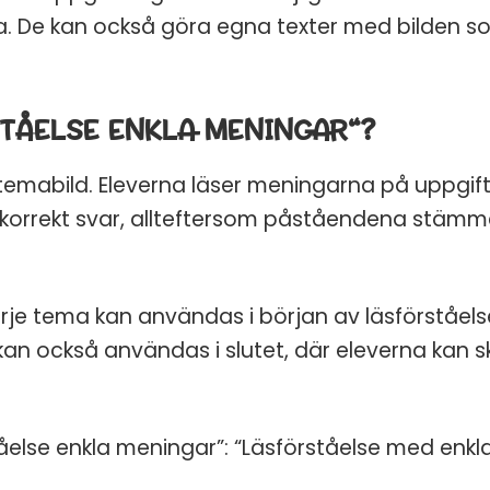
na. De kan också göra egna texter med bilden 
JA, TA
Genom att anmäla dig samtycker 
från Teaching FUNtastic. Du ka
TÅELSE ENKLA MENINGAR“?
prenumerationen när som helst
temabild. Eleverna läser meningarna på uppgifts
nt korrekt svar, allteftersom påståendena stämme
varje tema kan användas i början av läsförståels
 kan också användas i slutet, där eleverna kan
tåelse enkla meningar”: “Läsförståelse med enk