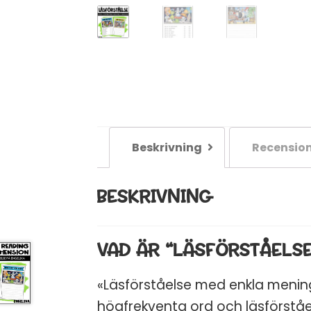
Beskrivning
Recension
BESKRIVNING
VAD ÄR “LÄSFÖRSTÅELS
«Läsförståelse med enkla mening
högfrekventa ord och läsförståel