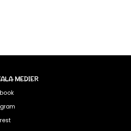
IALA MEDIER
ebook
agram
rest