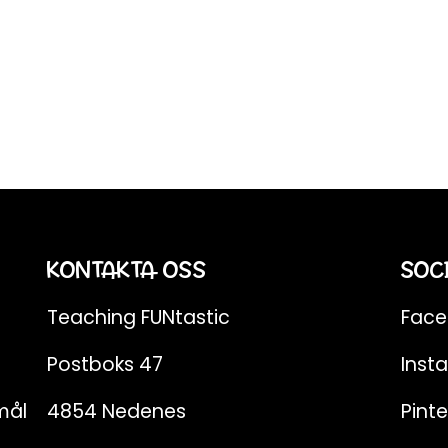
KONTAKTA OSS
SOC
Teaching FUNtastic
Fac
Postboks 47
Inst
mål
4854 Nedenes
Pinte