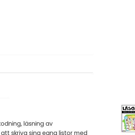
ART PÅ
T ✏️
paket
med 15
 gratis
 direkt till
kodning, läsning av
att skriva sina egna listor med