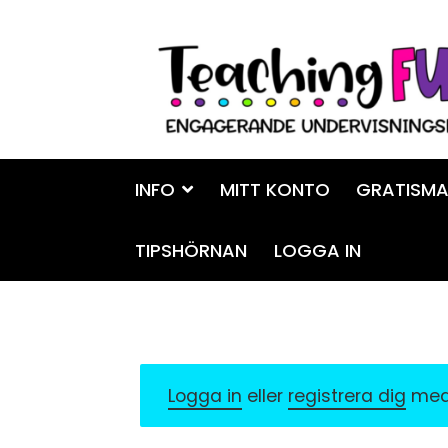
Hoppa
Gå
till
till
navigering
innehåll
INFO
MITT KONTO
GRATISMA
TIPSHÖRNAN
LOGGA IN
Logga in
eller
registrera dig
med 