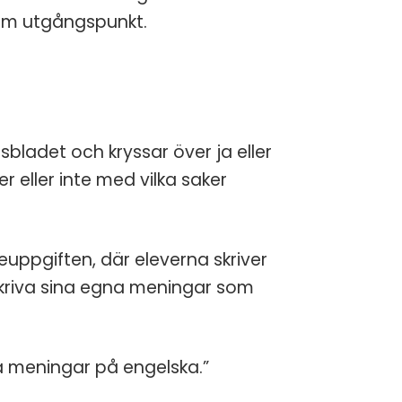
som utgångspunkt.
CK
du till att få e-post
n avsluta
.
bladet och kryssar över ja eller
r eller inte med vilka saker
euppgiften, där eleverna skriver
 skriva sina egna meningar som
la meningar på engelska.”