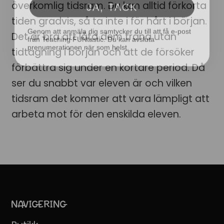
överkomlig tidsram. Du kan alltid förkorta
Genom att anmäla dig samtycker du till att få e-post
tiden gradvis, så ta inte i för hårt i början.
från Teaching FUNtastic. Du kan avsluta
prenumerationen när som helst.
Det är bra att låta dem träna utan
tidtagning i början och att de försöker
förbättra sig under en kortare period. Då
ser du snabbt var eleven är och vilken
tidsram det kommer att vara lämpligt att
arbeta mot för den enskilda eleven.
NAVIGERING