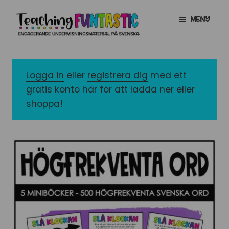
Hoppa
Gå
MENY
till
till
navigering
innehåll
INFO
EXPANDERA
UNDERMENY
Logga in
eller
registrera dig
med ett
MITT KONTO
gratis konto här för att ladda ner eller
GRATISMATERIAL
EXPANDERA
shoppa!
UNDERMENY
BUTIK
LICENSER
EXPANDERA
UNDERMENY
TYPSNITT
TIPSHÖRNAN