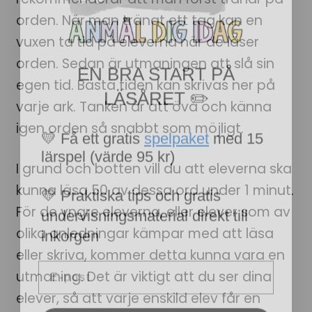
orden. När man tränat ett tag kan en
vuxen ta tid på eleverna när de läser
EN BRA START PÅ
orden. Sedan är utmaningen att slå sin
LÄSÅRET ✏️
egen tid. Bästa tiden kan skrivas ner på
varje ark. Tanken är att öva och känna
💛 Få ett gratis
spelpaket
med 15
igen orden så snabbt som möjligt.
lärspel (värde 95 kr)
I grund och botten vill du att eleverna ska
💛 Praktiska tips och gratis
kunna läsa 50 av dessa ord under 1 minut.
undervisningsmaterial direkt till
För de yngre eleverna, eller elever som av
inkorgen
olika anledningar kämpar med att läsa
Email
eller skriva, kommer detta kunna vara en
utmaning. Det är viktigt att du ser dina
elever, så att varje enskild elev får en
JA, TACK