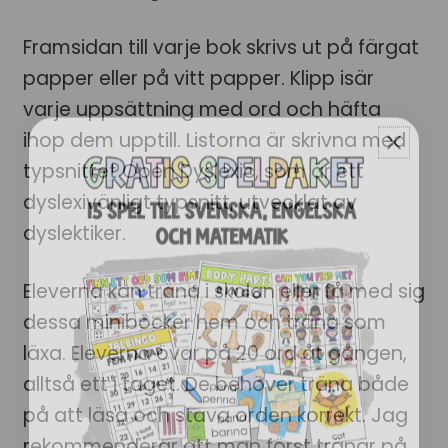
Framsidan till varje bok skrivs ut på färgat
papper eller på vitt papper. Klipp isär
varje uppsättning med ord och häfta
ihop dem upptill. Listorna är skrivna med
typsnittet Open Dyslexic, som är ett
dyslexivänligt typsnitt, utvecklat av
dyslektiker.
Eleverna kan träna i skolan eller få med sig
dessa miniböcker hem och träna som
läxa. Eleverna övar på 20 ord åt gången,
alltså ett i taget. De behöver träna både
på att läsa och stava orden korrekt. Jag
rekommenderar att man först tränar på