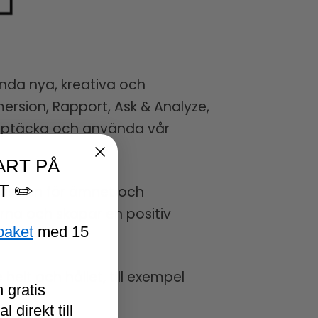
ända nya, kreativa och
rsion, Rapport, Ask & Analyze,
upptäcka och använda vår
ART PÅ
T ✏️
passion för ämnet och
rna och skapar en positiv
paket
med 15
elt och hållet, till exempel
 gratis
 direkt till