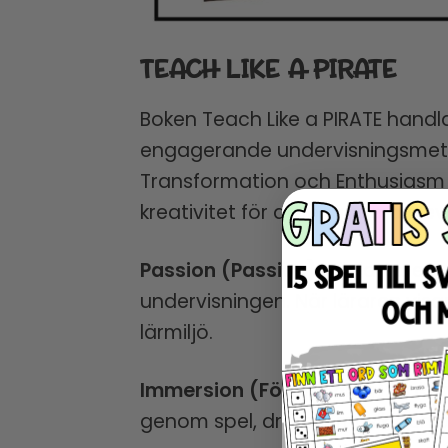
TEACH LIKE A PIRATE
Boken Teach Like a PIRATE handl
engagerande undervisningsmetod
Transformation och Enthusiasm 
kreativitet för att engagera elev
Passion (Passion):
Författaren 
undervisningen. När läraren vis
lärmiljö.
Immersion (Fördjupning):
Boken 
genom spel, drama, musik och an