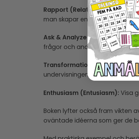
Rapport (Relationer):
Att bygga
man skapar en stöttande och ink
Ask & Analyze (Fråga och anal
frågor och analyser. Diskussioner 
Transformation (Förvandling):
undervisningen mer meningsfull.
Enthusiasm (Entusiasm):
Visa g
Boken lyfter också fram vikten a
oväntade idéerna som ger de bä
Med praktiska exempel och berä