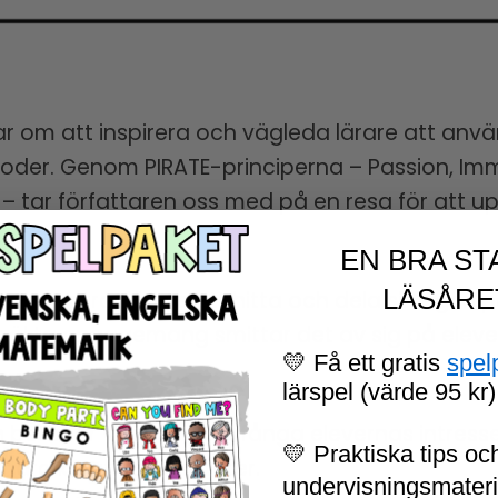
ar om att inspirera och vägleda lärare att anv
er. Genom PIRATE-principerna – Passion, Imme
– tar författaren oss med på en resa för att 
erna.
EN BRA ST
LÄSÅRE
uppmuntrar lärare att hitta och dela sin egen 
ar äkta engagemang smittar det av sig på eleve
💛 Få ett gratis
spel
lärspel (värde 95 kr)
betonar vikten av att fånga elevernas intresse h
💛 Praktiska tips och
dra kreativa aktiviteter.
undervisningsmaterial