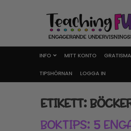
Hoppa
Gå
till
till
navigering
innehåll
INFO
MITT KONTO
GRATISMA
TIPSHÖRNAN
LOGGA IN
ETIKETT:
BÖCKE
BOKTIPS: 5 EN