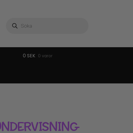
Produktsökning
0
SEK
0 varor
UNDERVISNING