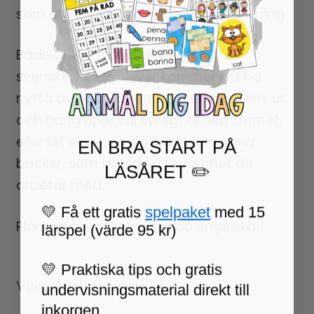
som utgångspunkt för meningsskrivning.
Både andraspråkselever och
svensktalande elever kommer att ha
nytta av visuella temaplanscher. Skriv ut
och häng upp, väl synligt i klassrummet,
eller låt eleverna klistra in dem i sina
EN BRA START PÅ
böcker, som skrivstöd för ämnet de
LÄSÅRET ✏️
arbetar med.
💛 Få ett gratis
spelpaket
med 15
Planscherna finns även på engelska!
lärspel (värde 95 kr)
💛 Praktiska tips och gratis
Vilka teman ingår?
undervisningsmaterial direkt till
inkorgen