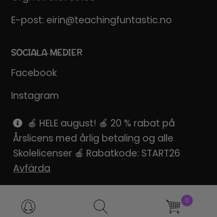
E-post:
eirin@teachingfuntastic.no
SOCIALA MEDIER
Facebook
Instagram
Pinterest
🍎 HELE august! 🍎 20 % rabat på
Årslicens med årlig betaling og alle
SnapChat
Skolelicenser 🍎 Rabatkode: START26
Avfärda
Produktsökning
0