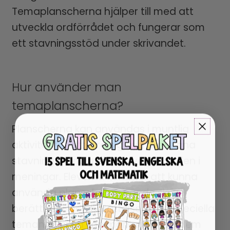
Temaplanscherna hjälper till med att
utveckla ordförrådet och fungerar som
ett stavningsstöd under skrivandet.
Hur använder man
temaplanscherna?
Planscherna kan användas i muntlig
aktivitet för att lära sig nya ord, träna
stavning muntlig eller använda orden i
meningar. Eleverna kommer att kunna
använda planscherna när de skriver
berättelser och berättelser som speciella
teman, eller så kan man använda dem