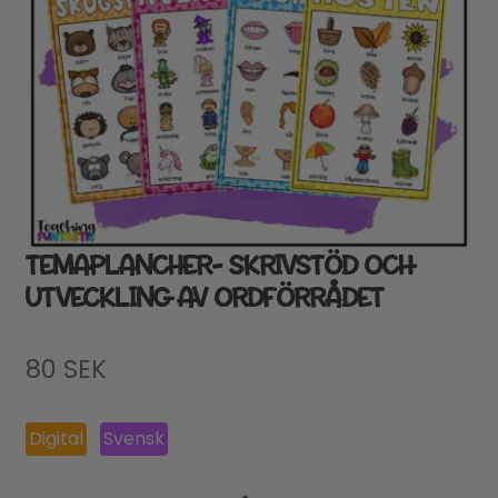
TEMAPLANCHER- SKRIVSTÖD OCH
UTVECKLING AV ORDFÖRRÅDET
80
SEK
Digital
Svensk