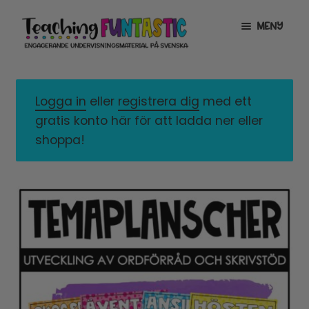
Hoppa
Gå
MENY
till
till
navigering
innehåll
INFO
EXPANDERA
UNDERMENY
Logga in
eller
registrera dig
med ett
MITT KONTO
gratis konto här för att ladda ner eller
GRATISMATERIAL
EXPANDERA
shoppa!
UNDERMENY
BUTIK
LICENSER
EXPANDERA
UNDERMENY
TYPSNITT
TIPSHÖRNAN