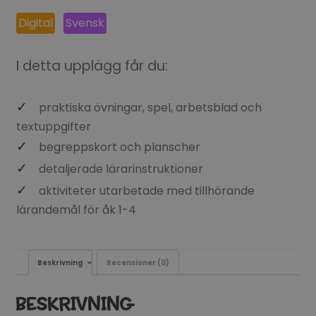
ursprungliga
nuvarande
Digital
Svensk
priset
priset
var:
är:
I detta upplägg får du:
652 SEK.
490 SEK.
praktiska övningar, spel, arbetsblad och
textuppgifter
begreppskort och planscher
detaljerade lärarinstruktioner
aktiviteter utarbetade med tillhörande
lärandemål för åk 1-4
Beskrivning
Recensioner (0)
BESKRIVNING