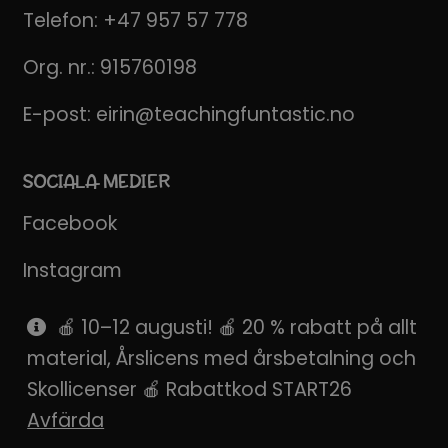
Telefon:
+47 957 57 778
Org. nr.: 915760198
E-post:
eirin@teachingfuntastic.no
SOCIALA MEDIER
Facebook
Instagram
Pinterest
🍎 10–12 augusti! 🍎 20 % rabatt på allt
material, Årslicens med årsbetalning och
SnapChat
Skollicenser 🍎 Rabattkod START26
Avfärda