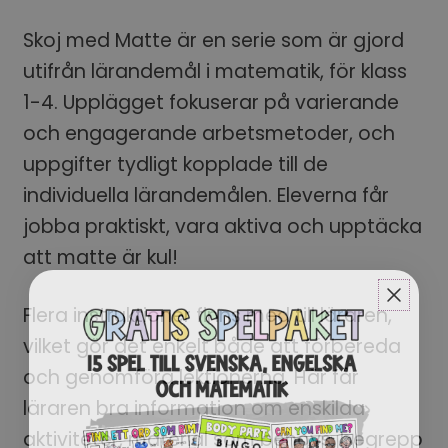
Skoj med Matte är en serie som är gjord
utifrån lärandemål i matematik, för klass
1-4. Upplägget fokuserar på varierande
och engagerande arbetsmetoder, och
uppgifter tydligt kopplade till de
individuella lärandemålen. Eleverna får
jobba praktiskt, vara aktiva och upptäcka
att matte är kul!
Flera instruktioner finns med till läraren,
vilket gör det enkelt både att förbereda
och genomföra lektionerna. Här får
läraren bra information om enskilda
aktiviteter, material som behövs, begrepp