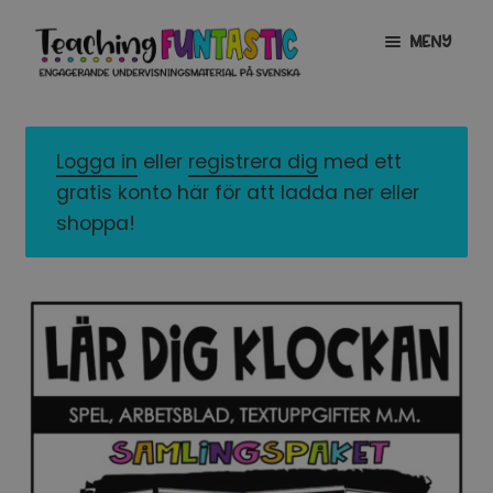
Hoppa
Gå
MENY
till
till
navigering
innehåll
INFO
EXPANDERA
UNDERMENY
Logga in
eller
registrera dig
med ett
MITT KONTO
gratis konto här för att ladda ner eller
GRATISMATERIAL
EXPANDERA
shoppa!
UNDERMENY
BUTIK
LICENSER
EXPANDERA
UNDERMENY
TYPSNITT
TIPSHÖRNAN