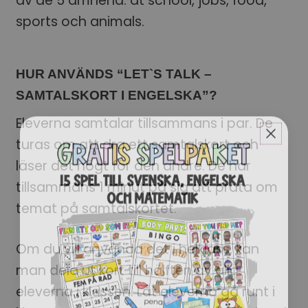
av de 5 ämnena: at school, jobs, food,
sports och animals.
HUR ANVÄNDS “LET`S TALK –
SAMTALSKORT I ENGELSKA”?
Eleverna samtalar tillsammans i par. De
turas om att dra ett samtalskort och
läser det högt för den andre. De har
tillsammans 1 minut på sig att prata om
temat på samtalskortet.
Om du vill använda det i helklass, kan
man dela ut kort till hälften av alla
eleverna i klassen. Låt eleverna gå runt i