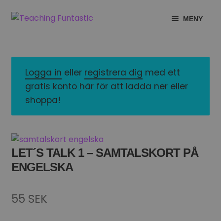
Hoppa
Gå
MENY
till
till
navigering
innehåll
INFO
EXPANDERA
UNDERMENY
MITT KONTO
Logga in
eller
registrera dig
med ett
gratis konto här för att ladda ner eller
GRATISMATERIAL
EXPANDERA
shoppa!
UNDERMENY
BUTIK
LICENSER
EXPANDERA
LET´S TALK 1 – SAMTALSKORT PÅ
UNDERMENY
ENGELSKA
TYPSNITT
TIPSHÖRNAN
55
SEK