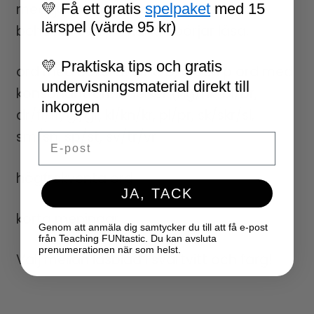
💛 Få ett gratis
spelpaket
med 15
med ljudkombinationer som eleverna
lärspel (värde 95 kr)
behöver öva på när de börjar läsa:
💛 Praktiska tips och gratis
ord med bokstäverna b, d och p ord med
undervisningsmaterial direkt till
konsonantförbindelser (ng/nk, bl/br,
inkorgen
dr/fl/fr, gl/gr, kl/kn/kr, pl/pr, sk/skr/sl,
sm/sn, sp/st, sv/tr/vr
Email
högfrekventa ord
JA, TACK
korta meningar
Genom att anmäla dig samtycker du till att få e-post
från Teaching FUNtastic. Du kan avsluta
prenumerationen när som helst.
Välj mellan läsblad i svartvitt och färg!