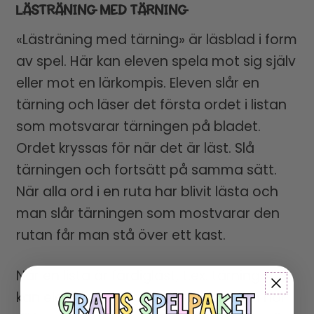
LÄSTRÄNING MED TÄRNING
«Lästräning med tärning» är läsblad i form
av spel. Här kan eleven spela mot sig själv
eller mot en lärkompis. Eleven slår en
tärning och läser det första ordet i listan
som motsvarar tärningen på bladet.
Ordet kryssas för när det är läst. Slå
tärningen och fortsätt på samma sätt.
När alla ord i en ruta har blivit lästa och
man slår tärningen som mostvarar den
rutan får man stå över ett kast.
När en lista är färdigläst, t.ex. tärning #2,
kan eleven färglägga tärningen som hör