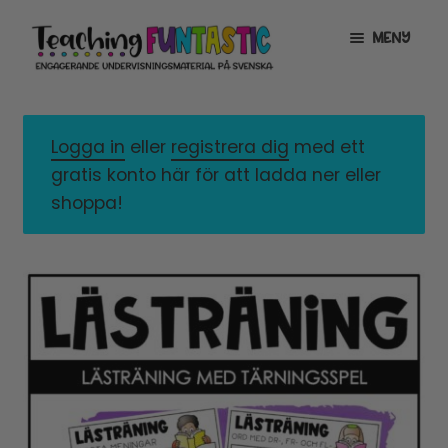
Hoppa
Gå
MENY
till
till
navigering
innehåll
INFO
EXPANDERA
UNDERMENY
Logga in
eller
registrera dig
med ett
MITT KONTO
gratis konto här för att ladda ner eller
GRATISMATERIAL
EXPANDERA
shoppa!
UNDERMENY
BUTIK
LICENSER
EXPANDERA
UNDERMENY
TYPSNITT
TIPSHÖRNAN