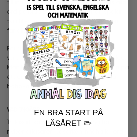
till innan man slår vidare. Fortsätt tills alla
ord på bladet har lästs. Om man spelar
två tillsammans, är det den första som
får alla sina ord kryssade som vinner.
För att två elever ska kunna spela mot
varandra behöver de inte ha lika läsblad.
Man kan därför differentiera uppgiften på
ett enkelt sätt efter vilka ord eleverna
behöver träna på.
VAD INGÅR?
EN BRA START PÅ
14 läsark som ger bra lästräning för
LÄSÅRET ✏️
nybörjarläsaren. Läsarken innehåller ord