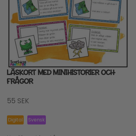
LÄSKORT MED MINIHISTORIER OCH
FRÅGOR
55
SEK
Digital
Svensk