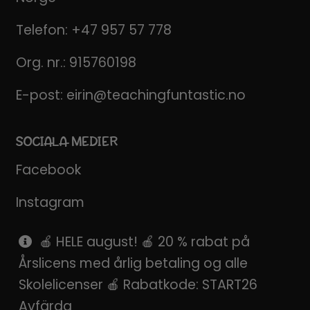
Telefon:
+47 957 57 778
Org. nr.: 915760198
E-post:
eirin@teachingfuntastic.no
SOCIALA MEDIER
Facebook
Instagram
Pinterest
🍎 HELE august! 🍎 20 % rabat på
Årslicens med årlig betaling og alle
SnapChat
Skolelicenser 🍎 Rabatkode: START26
Avfärda