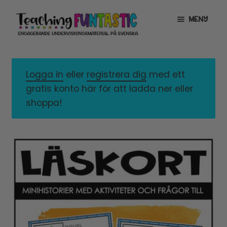
Hoppa
Gå
MENY
till
till
navigering
innehåll
INFO
EXPANDERA
UNDERMENY
Logga in
eller
registrera dig
med ett
MITT KONTO
gratis konto här för att ladda ner eller
GRATISMATERIAL
EXPANDERA
shoppa!
UNDERMENY
BUTIK
LICENSER
EXPANDERA
UNDERMENY
TYPSNITT
TIPSHÖRNAN