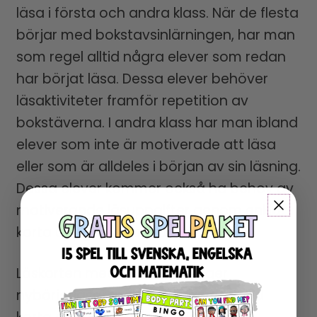
läsa i första och andra klass. När de flesta
börjar med bokstavsinlärningen, har man
som regel alltid några elever som redan
har börjat läsa. Dessa elever behöver
läsaktiviteter framför repetition av
bokstäverna. I andra klass har man ibland
elever som inte är motiverade att läsa
eller som är alldeles i början av sin läsning.
Dessa elever kommer också ha behov av
motiverande läsuppgifter genom enkla,
korta uppgifter, som dessa läskort.
Läskorten med minihistorier ger
nybörjarläsaren god lästräning, med