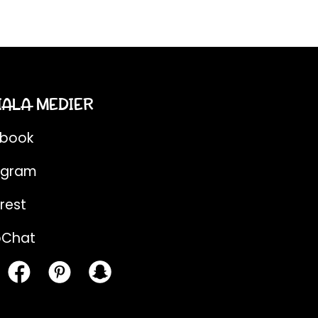
IALA MEDIER
ebook
agram
rest
pChat