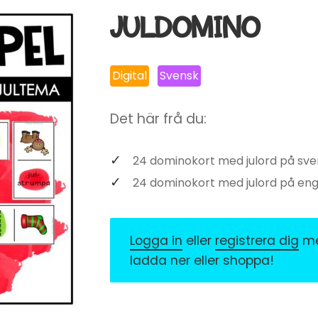
JULDOMINO
Digital
Svensk
Det här frå du:
24 dominokort med julord på sv
24 dominokort med julord på eng
Logga in
eller
registrera dig
med
ladda ner eller shoppa!