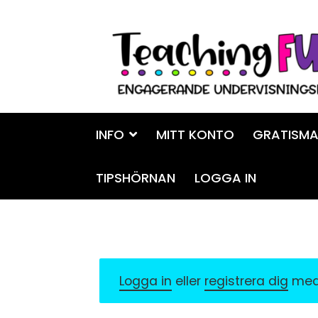
Hoppa
Gå
till
till
navigering
innehåll
INFO
MITT KONTO
GRATISMA
TIPSHÖRNAN
LOGGA IN
Logga in
eller
registrera dig
med 