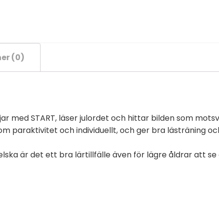
er (0)
jar med START, läser julordet och hittar bilden som motsv
om paraktivitet och individuellt, och ger bra lästräning o
ska är det ett bra lärtillfälle även för lägre åldrar att s