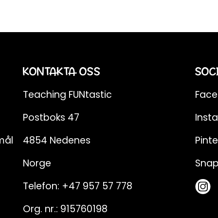
KONTAKTA OSS
SOC
Teaching FUNtastic
Fac
Postboks 47
Inst
mål
4854 Nedenes
Pinte
Norge
Sna
Telefon:
+47 957 57 778
Org. nr.: 915760198