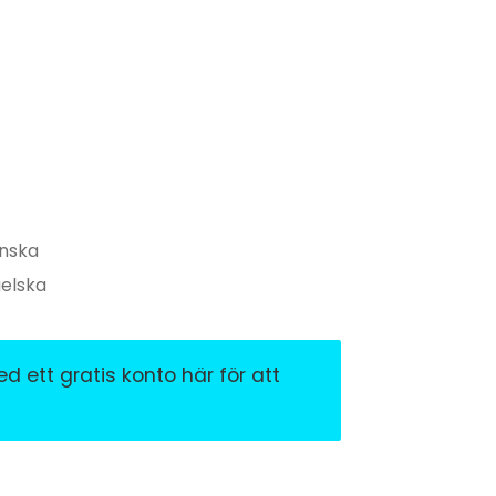
enska
elska
 ett gratis konto här för att