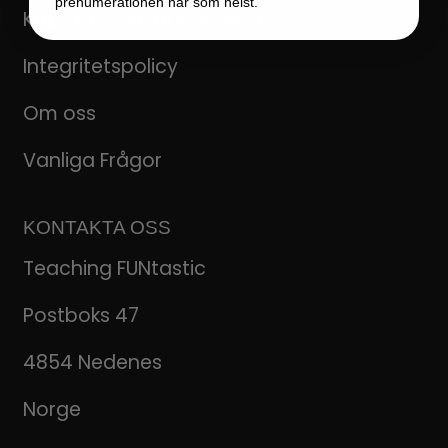
prenumerationen när som helst.
Köp- och användarvillkor
Integritetspolicy
Om oss
Vanliga Frågor
KONTAKTA OSS
Teaching FUNtastic
Postboks 47
4854 Nedenes
Norge