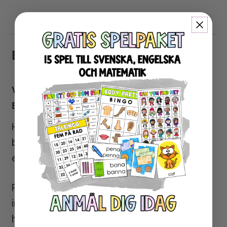
Beskrivning
Recensioner (1)
BESKRIVNING
VAD ÄR EN BOKRECENSION –
BOKPLANSCH?
Här får du en enkel, lite annorlunda
bokrecension som motiverar de yngre
eleverna att skriva.
På en bokplansch skriver eleverna in
information om en bok som de har läst
hemma eller i skolan.