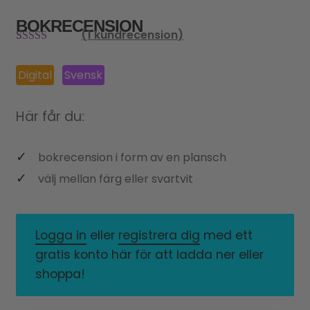
BOKRECENSION
(
1
kundrecension)
Betygsatt
1
5.00
av 5
Digital
Svensk
baserat på
kundrecensio
Här får du:
n
bokrecension i form av en plansch
välj mellan färg eller svartvit
Logga in
eller
registrera dig
med ett
gratis konto här för att ladda ner eller
shoppa!