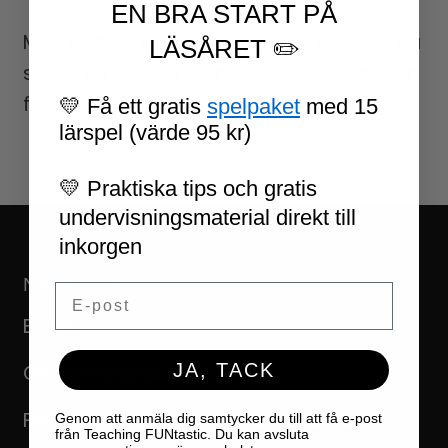
EN BRA START PÅ
Med den svartvita versionen kan eleverna
LÄSÅRET ✏️
själva färglägga planschen och skapa en
fin visuell bokrecension.
💛 Få ett gratis
spelpaket
med 15
lärspel (värde 95 kr)
💛 Praktiska tips och gratis
undervisningsmaterial direkt till
inkorgen
NAVIGERING
Email
Butikk
JA, TACK
Gratismaterial
Finn material efter kompetansemål
Genom att anmäla dig samtycker du till att få e-post
från Teaching FUNtastic. Du kan avsluta