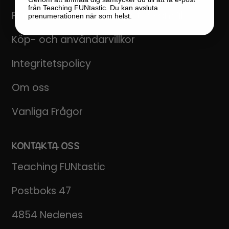
från Teaching FUNtastic. Du kan avsluta
Finn material efter kompetansemål
prenumerationen när som helst.
Köp- och användarvillkor
Integritetspolicy
Om oss
Vanliga Frågor
KONTAKTA OSS
Teaching FUNtastic
Postboks 47
4854 Nedenes