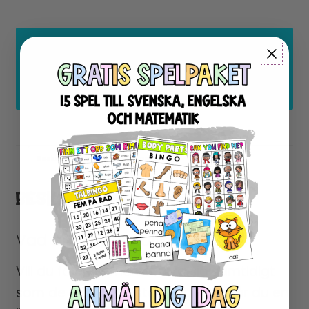
Logga in
eller
registrera dig
med ett
gratis konto här för att ladda ner eller
shoppa!
Beskrivning
Recensioner (0)
BESKRIVNING
Vad är Aktivitetsalfabetet?
Vill du få eleverna att röra sig samtidigt
som de tränar på stavning? Här får du en