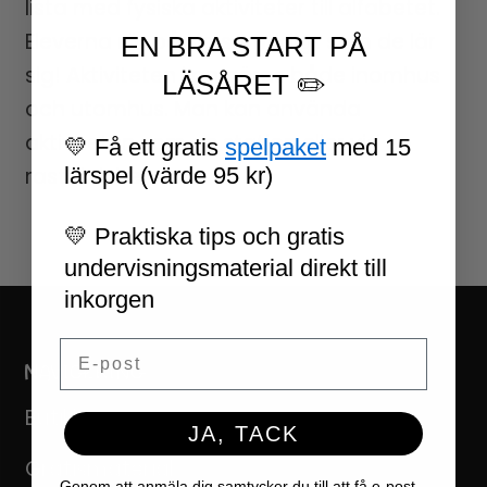
lista med fysiska aktiviteter till alfabetet.
Eleverna rör på sig samtidigt som de lär
EN BRA START PÅ
sig! Aktiviteten kan göras både inomhus
LÄSÅRET ✏️
och utomhus. Man kan använda
aktiviteten som en station eller vid en
💛 Få ett gratis
spelpaket
med 15
lärspel (värde 95 kr)
rastaktivitet.
💛 Praktiska tips och gratis
undervisningsmaterial direkt till
inkorgen
Email
NAVIGERING
Butikk
JA, TACK
Gratismaterial
Genom att anmäla dig samtycker du till att få e-post