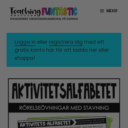
Hoppa
Gå
MENY
till
till
navigering
innehåll
INFO
EXPANDERA
UNDERMENY
Logga in
eller
registrera dig
med ett
MITT KONTO
gratis konto här för att ladda ner eller
GRATISMATERIAL
EXPANDERA
shoppa!
UNDERMENY
BUTIK
LICENSER
EXPANDERA
UNDERMENY
TYPSNITT
TIPSHÖRNAN