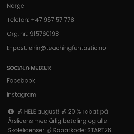
Norge
Telefon:
+47 957 57 778
Org. nr.: 915760198
E-post:
eirin@teachingfuntastic.no
SOCIALA MEDIER
Facebook
Instagram
Pinterest
🍎 HELE august! 🍎 20 % rabat på
Årslicens med årlig betaling og alle
SnapChat
Skolelicenser 🍎 Rabatkode: START26