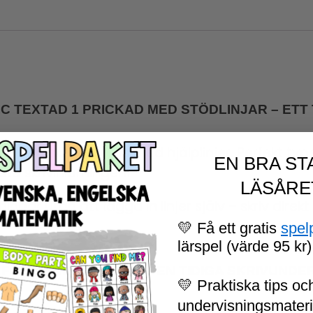
C TEXTAD 1 PRICKAD MED STÖDLINJAR – ETT
tomatiskt placeras med hjälplinjer. Perfekt typs
EN BRA ST
ta skrivinlärningen!
LÄSÅRE
ingar utan att lägga in linjer själv – skriv dire
💛 Få ett gratis
spel
lärspel (värde 95 kr)
FÖR SKRIVTRÄNING I DEN TIDIGA SKRIVUNDE
💛 Praktiska tips och
undervisningsmaterial