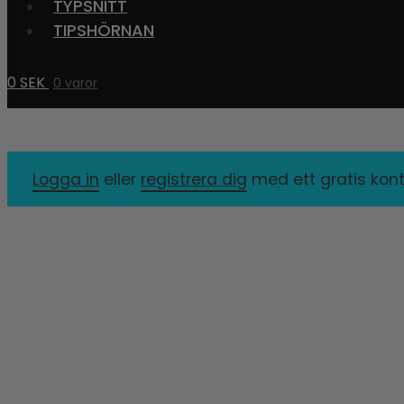
TYPSNITT
TIPSHÖRNAN
0
SEK
0 varor
Logga in
eller
registrera dig
med ett gratis kont