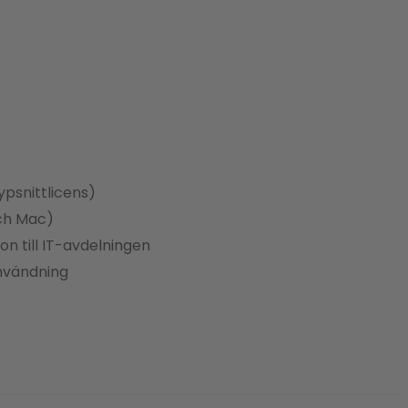
ypsnittlicens)
och Mac)
ion till IT-avdelningen
användning