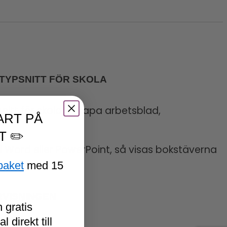
 TYPSNITT FÖR SKOLA
nitt för skola – skapa arbetsblad,
ART PÅ
T ✏️
kt i Word eller PowerPoint, så visas bokstäverna
paket
med 15
RVISNINGEN
 gratis
 direkt till