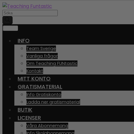
Hoppa
Gå
Produktsökning
till
till
navigering
innehåll
MENY
INFO
Team Sverige
Vanliga frågor
Om Teaching FUNtastic
Kontakt
MITT KONTO
GRATISMATERIAL
Info Gratiskonto
Ladda ner gratismaterial
BUTIK
LICENSER
Våra Abonnemang
Info Skolabonnemang