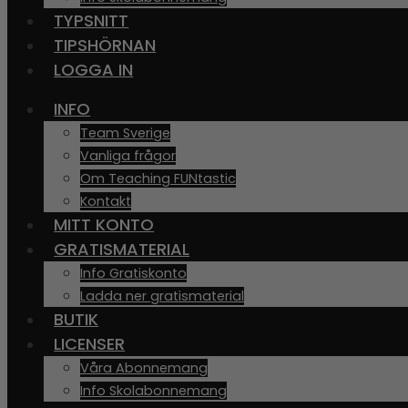
TYPSNITT
TIPSHÖRNAN
LOGGA IN
INFO
Team Sverige
Vanliga frågor
Om Teaching FUNtastic
Kontakt
MITT KONTO
GRATISMATERIAL
Info Gratiskonto
Ladda ner gratismaterial
BUTIK
LICENSER
Våra Abonnemang
Info Skolabonnemang