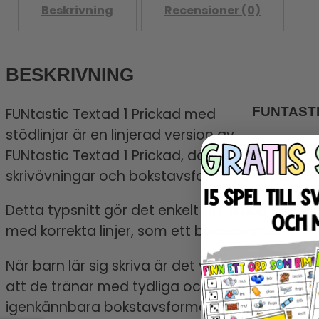
Beskrivning
Recensioner (0)
BESKRIVNING
FUNTASTI
FUNtastic Textad 1 Prickad med
stödlinjar är en linjerad version av
FUNtastic Textad 1 Prickad, där bokstäverna au
skrivövningar och bokstavsformande i den förs
Detta typsnitt gör det enkelt att skapa skrivövn
med korrekta linjer, som ett bokstavshus.
När barn lär sig skriva är det viktigt
PERFEKT 
att de tränar med tydliga och
igenkännbara bokstavsformer. Med