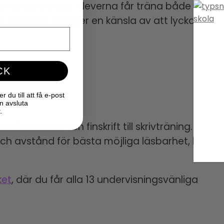
h skrivövningar. Eleverna får träna både
ar trygghet och ger en känsla av att lyckas –
CK
du till att få e-post
n avsluta
.
vsformande och finskrift till skrivträning.
och avstånd för bästa möjliga läsbarhet, både
ket
, där du får alla 13 undervisningsvänliga