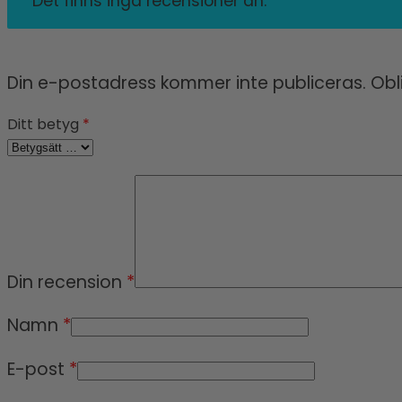
Det finns inga recensioner än.
Din e-postadress kommer inte publiceras.
Obl
Ditt betyg
*
Din recension
*
Namn
*
E-post
*