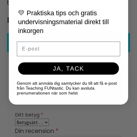
börja!
💛 Praktiska tips och gratis
RECENSIONER
undervisningsmaterial direkt till
inkorgen
Det finns inga recensioner än.
Email
JA, TACK
Din e-postadress kommer inte
Genom att anmäla dig samtycker du till att få e-post
publiceras.
Obligatoriska fält är
från Teaching FUNtastic. Du kan avsluta
prenumerationen när som helst.
märkta
*
Ditt betyg
*
Din recension
*