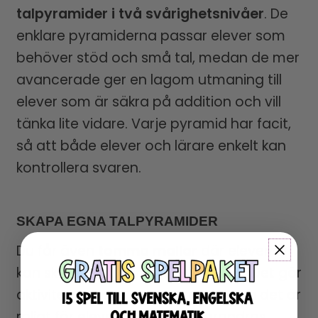
talpyramider i två svårighetsnivåer
. De
enklare pyramiderna passar elever som
behöver stöd och små tal, medan de mer
avancerade ger en lagom utmaning till
elever som är säkra på addition och vill
tänka lite vidare. Varje pyramid har facit,
så att både elever och lärare enkelt kan
kontrollera svaren.
SKAPA EGNA TALPYRAMIDER
Du får även
tomma mallar
där eleverna
kan skapa helt egna talpyramider. Det gör
aktiviteten extra engagerande, och det är
roligt för eleverna att lösa varandras