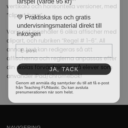
vertikala och horisontella versioner, med
💛 Praktiska tips och gratis
“clipart barn” .
undervisningsmaterial direkt till
inkorgen
Varje set innehåller 6 olika affischer med
clipart, och rubriken “Regel # 1-6”. All
Email
annan text kan redigeras så att
affischerna och reglerna anpassas efter
JA, TACK
din skolas förväntningar på elever som
använder iPad/chromebok!
Genom att anmäla dig samtycker du till att få e-post
från Teaching FUNtastic. Du kan avsluta
prenumerationen när som helst.
NAVIGERING