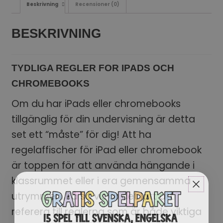
Beskrivning
Recensioner (0)
BESKRIVNING
TYDLIGA REGLER FOR IPADS OCH
CHROMEBOOKS
Om du har iPads eller chromebooks
tillgänglig för din undervisning är detta
set ett “måste” för dig! Att ha
regelaffischer för iPad eller chromebook
är toppen för att använda hängande i
klassrummet eller i era gemensamma
utrymmen. På så vis är det lätt att
referera till reglerna som är både viktiga