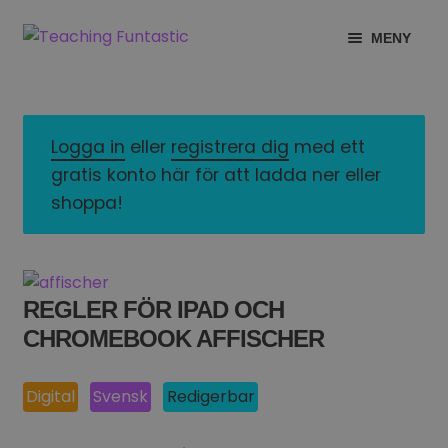
Hoppa
Gå
MENY
till
till
navigering
innehåll
INFO
EXPANDERA
UNDERMENY
MITT KONTO
Logga in
eller
registrera dig
med ett
gratis konto här för att ladda ner eller
GRATISMATERIAL
EXPANDERA
shoppa!
UNDERMENY
BUTIK
LICENSER
EXPANDERA
REGLER FÖR IPAD OCH
UNDERMENY
CHROMEBOOK AFFISCHER
TYPSNITT
TIPSHÖRNAN
Digital
Svensk
Redigerbar