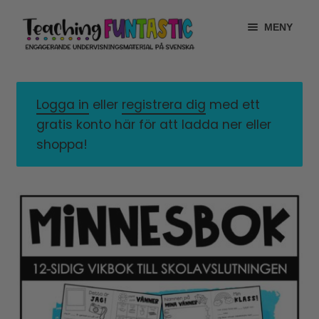
Hoppa
Gå
MENY
till
till
navigering
innehåll
INFO
EXPANDERA
UNDERMENY
Logga in
eller
registrera dig
med ett
MITT KONTO
gratis konto här för att ladda ner eller
GRATISMATERIAL
shoppa!
EXPANDERA
UNDERMENY
BUTIK
LICENSER
EXPANDERA
UNDERMENY
TYPSNITT
TIPSHÖRNAN