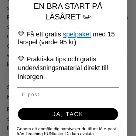
EN BRA START PÅ
som gör klassgemenskapen speciell.
LÄSÅRET ✏️
Eleverna får också möjlighet att skriva om
sin lärare, klassrummet och det de
💛 Få ett gratis
spelpaket
med 15
uppskattar mest med skoldagen. Detta
lärspel (värde 95 kr)
ger värdefulla reflektioner samtidigt som
eleverna skapar ett personligt minne från
💛 Praktiska tips och gratis
läsåret.
undervisningsmaterial direkt till
inkorgen
SOMMARDRÖMMAR OCH TANKAR OM
Email
FRAMTIDEN
En viktig del av minnesboken till
JA, TACK
skolavslutningen handlar om framtiden.
Eleverna får skriva om sommardrömmar,
Genom att anmäla dig samtycker du till att få e-post
från Teaching FUNtastic. Du kan avsluta