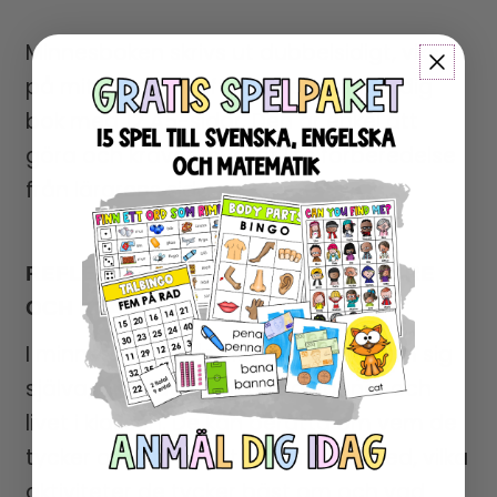
Minnesboken skrivs ut dubbelsidigt, viks
på mitten och häftas ihop till en färdig
bok med 12 A5-sidor. Den är enkel att
göra och kräver mycket lite förberedelse
från lärarens sida.
REFLEKTION KRING VÄNNER, LÄRARE
OCH KLASSEN
I minnesboken får eleverna skriva om sig
själva, sina favoriter, goda vänner och
livet i klassen. De kan berätta om vem de
tycker om att vara tillsammans med, vilka
aktiviteter de tycker bäst om och vad