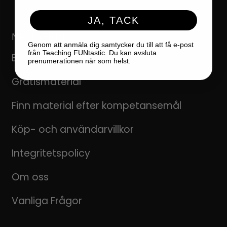
JA, TACK
NAVIGERING
Genom att anmäla dig samtycker du till att få e-post
från Teaching FUNtastic. Du kan avsluta
Butikk
prenumerationen när som helst.
Gratismaterial
Finn material efter kompetansemål
Köp- och användarvillkor
Integritetspolicy
Om oss
Vanliga Frågor