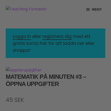
Hoppa
Gå
MENY
till
till
navigering
innehåll
INFO
EXPANDERA
UNDERMENY
MITT KONTO
Logga in
eller
registrera dig
med ett
gratis konto här för att ladda ner eller
GRATISMATERIAL
EXPANDERA
shoppa!
UNDERMENY
BUTIK
LICENSER
EXPANDERA
MATEMATIK PÅ MINUTEN #3 –
UNDERMENY
ÖPPNA UPPGIFTER
TYPSNITT
TIPSHÖRNAN
45
SEK