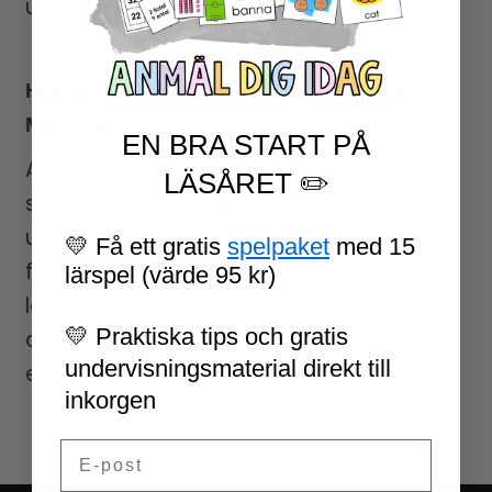
uppgiften utifrån sin egen nivå.
HUR ARBETAR JAG MED MATEMATIK PÅ
MINUTEN?
EN BRA START PÅ
Använd både individuellt, som
LÄSÅRET ✏️
samarbetsuppgifter och vanliga
uppgifter i hela klassen. Låt alltid eleverna
💛 Få ett gratis
spelpaket
med 15
få berätta och dela sina
lärspel (värde 95 kr)
lösningsstrategier med någon. Man bör
💛 Praktiska tips och gratis
alltid uppmana eleverna att hitta mer än
undervisningsmaterial direkt till
en lösning på uppgiften!
inkorgen
Email