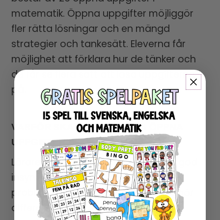
matematik. Öppna uppgifter möjliggör
fler rätta lösningar och en mängd
strategier och tankesätt. Eleverna får
möjlighet att förklara hur de tänker och
de får se flera sätt att lösa uppgifterna
på.
VARFÖR SKA MAN ANVÄNDA ÖPPNA
UPPGIFTER?
Läraren får igenom ett “matteprat” god
insyn i hur eleverna tänker och löser
problemen. Öppna uppgifter möjliggör
differentiering, där eleverna kan lösa