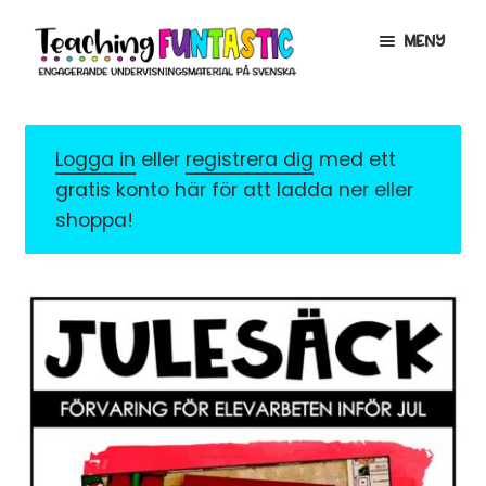
Hoppa
Gå
MENY
till
till
navigering
innehåll
INFO
EXPANDERA
UNDERMENY
Logga in
eller
registrera dig
med ett
MITT KONTO
gratis konto här för att ladda ner eller
GRATISMATERIAL
EXPANDERA
shoppa!
UNDERMENY
BUTIK
LICENSER
EXPANDERA
UNDERMENY
TYPSNITT
TIPSHÖRNAN