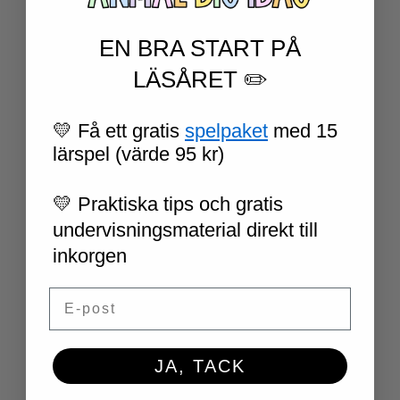
EN BRA START PÅ
LÄSÅRET ✏️
💛 Få ett gratis
spelpaket
med 15
lärspel (värde 95 kr)
💛 Praktiska tips och gratis
Namn
*
undervisningsmaterial direkt till
inkorgen
Email
E-post
*
JA, TACK