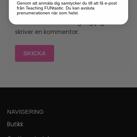
Spara mitt namn, min e-
Genom att anmäla dig samtycker du till att få e-post
från Teaching FUNtastic. Du kan avsluta
postadress och webbplats i denna
prenumerationen när som helst.
webbläsare till nästa gång jag
skriver en kommentar.
NAVIGERING
Butikk