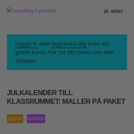
Hoppa
Gå
MENY
till
till
navigering
innehåll
INFO
EXPANDERA
UNDERMENY
MITT KONTO
Logga in
eller
registrera dig
med ett
gratis konto här för att ladda ner eller
GRATISMATERIAL
EXPANDERA
shoppa!
UNDERMENY
BUTIK
LICENSER
EXPANDERA
JULKALENDER TILL
UNDERMENY
KLASSRUMMET: MALLER PÅ PAKET
TYPSNITT
TIPSHÖRNAN
Digital
Svensk