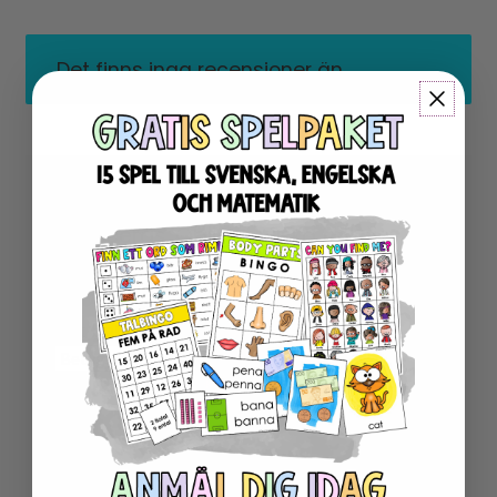
Det finns inga recensioner än.
Din e-postadress kommer inte
publiceras.
Obligatoriska fält är
märkta
*
Ditt betyg
*
Din recension
*