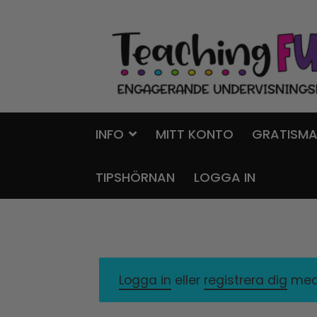
Hoppa
Gå
till
till
navigering
innehåll
INFO
MITT KONTO
GRATISMA
TIPSHÖRNAN
LOGGA IN
Logga in
eller
registrera dig
med 