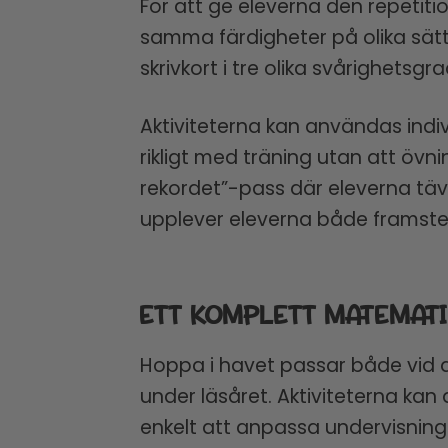
För att ge eleverna den repetitio
samma färdigheter på olika sätt.
skrivkort i tre olika svårighetsgra
Aktiviteterna kan användas indi
rikligt med träning utan att övn
rekordet”-pass där eleverna tävl
upplever eleverna både framsteg
ETT KOMPLETT MATEMATI
Hoppa i havet passar både vid de
under läsåret. Aktiviteterna k
enkelt att anpassa undervisninge