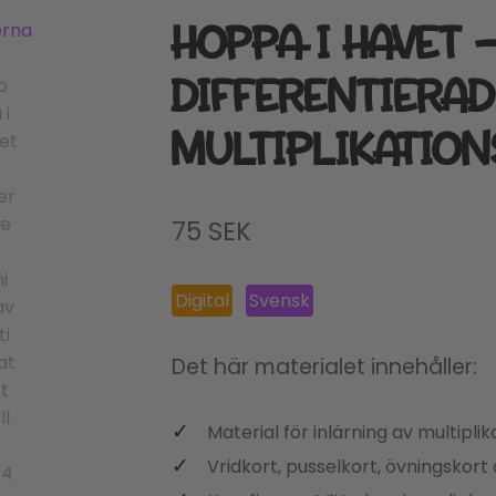
HOPPA I HAVET 
DIFFERENTIERAD
MULTIPLIKATION
75
SEK
Digital
Svensk
Det här materialet innehåller:
Material för inlärning av multipli
Vridkort, pusselkort, övningskort 