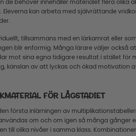
n de behöver innehåller materialet flera olika a
 Eleverna kan arbeta med självrättande vridkor
der.
viduellt, tillsammans med en lärkamrat eller s
ingen blir enformig. Många lärare väljer också a
ar mot sina egna tidigare resultat i stället för
, känslan av att lyckas och ökad motivation at
KMATERIAL FÖR LÅGSTADIET
n första inlärningen av multiplikationstabeller
an användas om och om igen så många gånger el
n till olika nivåer i samma klass. Kombinatione