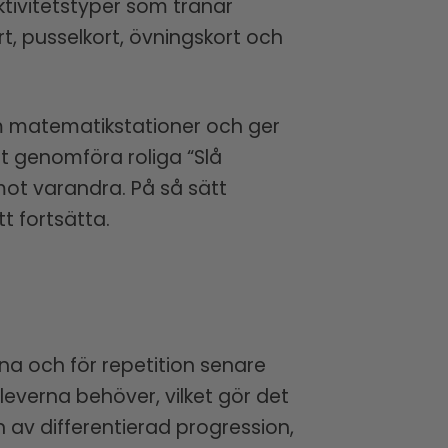
ktivitetstyper som tränar
t, pusselkort, övningskort och
om matematikstationer och ger
tt genomföra roliga “Slå
 mot varandra. På så sätt
t fortsätta.
na och för repetition senare
everna behöver, vilket gör det
n av differentierad progression,