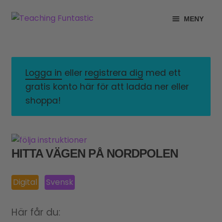
Hoppa
Gå
MENY
till
till
navigering
innehåll
INFO
EXPANDERA
UNDERMENY
MITT KONTO
Logga in
eller
registrera dig
med ett
gratis konto här för att ladda ner eller
GRATISMATERIAL
EXPANDERA
shoppa!
UNDERMENY
BUTIK
LICENSER
EXPANDERA
HITTA VÄGEN PÅ NORDPOLEN
UNDERMENY
TYPSNITT
Digital
Svensk
TIPSHÖRNAN
Här får du: