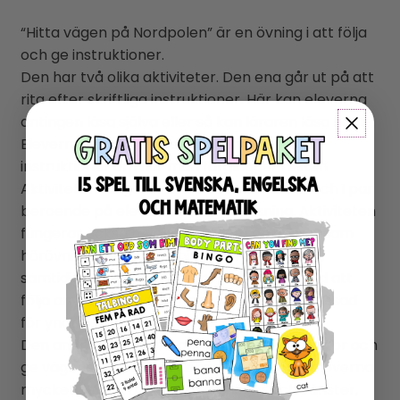
“Hitta vägen på Nordpolen” är en övning i att följa
och ge instruktioner.
Den har två olika aktiviteter. Den ena går ut på att
rita efter skriftliga instruktioner. Här kan eleverna
antingen läsa själva eller så kan läraren läsa högt.
Eleverna kan också ge varandra muntliga
instruktioner om hur man färglägger resten.
Aktiviteten fungerar bra både individuellt och i par
beroende på elevernas nivå på läsning. Aktiviteten
fungerar också mycket bra som en gemensam
hörövning, som högläsning för hela klassen,
samtidigt som man arbetar individuellt med att
följa anvisningarna. Denna aktivitet är anpassad
för yngre elever (åk 1-2).
Den andra aktiviteten går ut på att läsa kartor och
ge vägbeskrivningar. I denna aktivitet får eleverna
mycket övning i att använda höger och vänster,