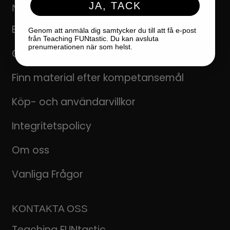
JA, TACK
NAVIGERING
Butikk
Genom att anmäla dig samtycker du till att få e-post
från Teaching FUNtastic. Du kan avsluta
prenumerationen när som helst.
Gratismaterial
Finn material efter kompetansemål
Köp- och användarvillkor
Integritetspolicy
Om oss
Vanliga Frågor
KONTAKTA OSS
Teaching FUNtastic