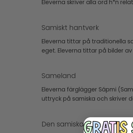
Eleverna skriver alla ord h*n re
Samiskt hantverk
Eleverna tittar på traditionella 
eget. Eleverna tittar på bilder 
Sameland
Eleverna färglägger Sápmi (Same
uttryck på samiska och skriver de
Den samiska flaggan