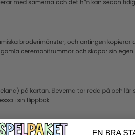
laterar med samerna och det h*n kan sedan tidig
samiska broderimönster, och antingen kopierar de
av gamla ceremonitrummor och skapar sin egen m
land) på kartan. Eleverna tar reda på och lär 
ssa i sin flippbok.
EN BRA ST