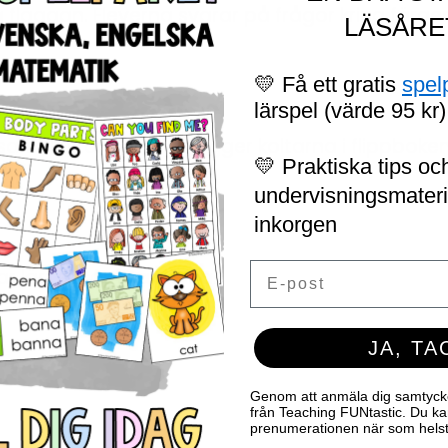
 flaggan. Eleverna svarar på frågor kring färg
LÄSÅRE
💛 Få ett gratis
spel
lärspel (värde 95 kr)
a samekoltar och färglägger koltarna i flippboken
💛 Praktiska tips och
undervisningsmaterial
inkorgen
Email
har lärt sig om samerna.
JA, TA
Genom att anmäla dig samtycker 
från Teaching FUNtastic. Du ka
prenumerationen när som helst