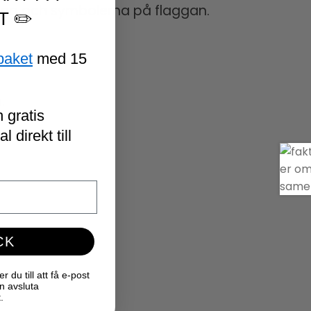
erna och symbolerna på flaggan.
T ✏️
paket
med 15
.
 gratis
 direkt till
CK
du till att få e-post
n avsluta
.