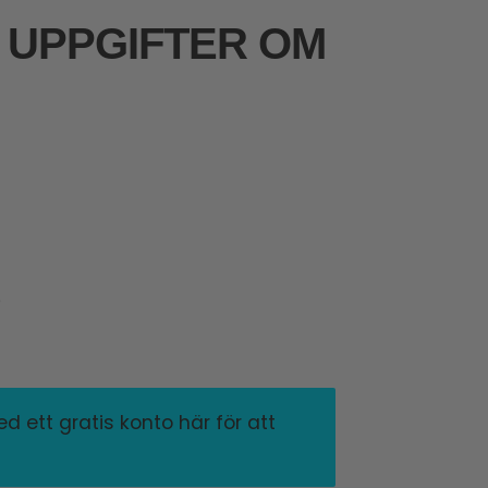
 UPPGIFTER OM
p
 ett gratis konto här för att