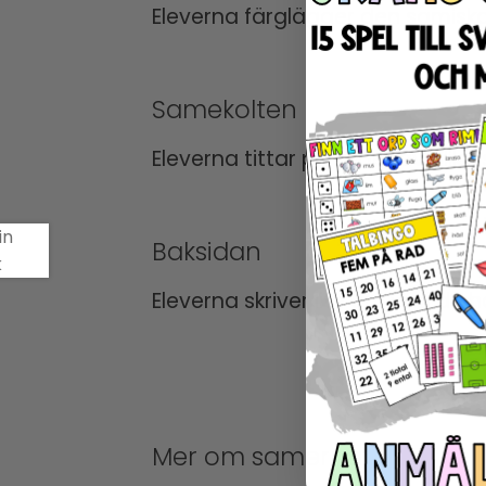
Eleverna färglägger den samiska
Samekolten
Eleverna tittar på bilder av olik
Baksidan
Eleverna skriver lite om vad de 
Mer om samerna: