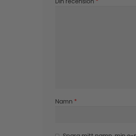
Din recension
*
Namn
*
Spara mitt namn, min e-p