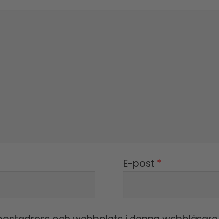
E-post
*
ostadress och webbplats i denna webbläsare ti