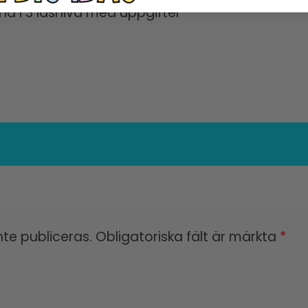
na i 3 läsnivå med uppgifter
te publiceras.
Obligatoriska fält är märkta
*