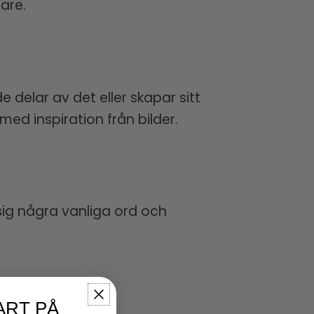
are.
 delar av det eller skapar sitt
ed inspiration från bilder.
sig några vanliga ord och
ART PÅ