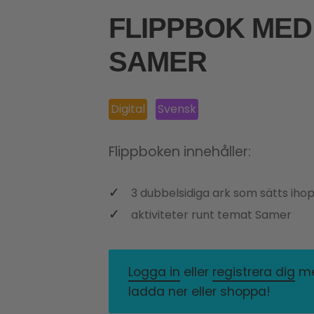
FLIPPBOK MED
SAMER
Digital
Svensk
Flippboken innehåller:
3 dubbelsidiga ark som sätts iho
aktiviteter runt temat Samer
Logga in
eller
registrera dig
med
ladda ner eller shoppa!