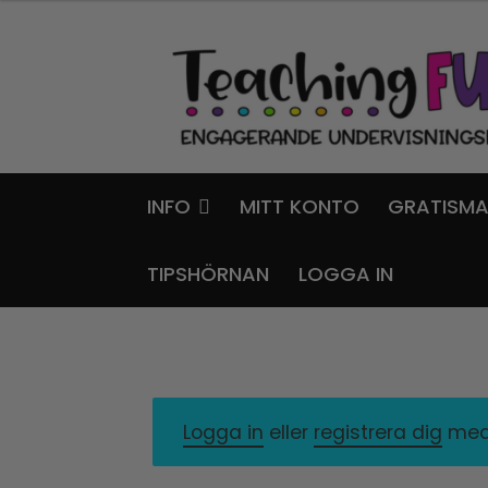
Hoppa
Gå
till
till
navigering
innehåll
INFO
MITT KONTO
GRATISMA
TIPSHÖRNAN
LOGGA IN
Logga in
eller
registrera dig
med 