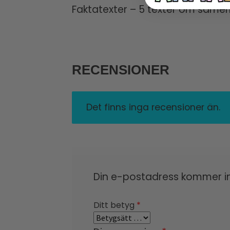
Faktatexter – 5 texter om samer
RECENSIONER
Det finns inga recensioner än.
Din e-postadress kommer in
Ditt betyg
*