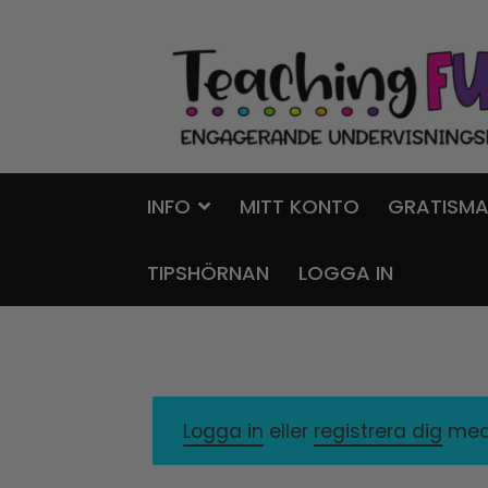
Hoppa
Gå
till
till
navigering
innehåll
INFO
MITT KONTO
GRATISMA
TIPSHÖRNAN
LOGGA IN
Logga in
eller
registrera dig
med 