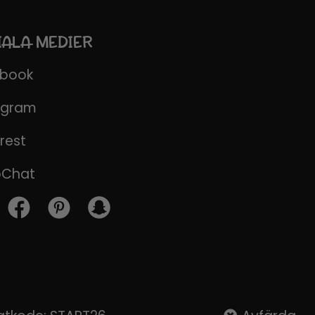
IALA MEDIER
ebook
agram
rest
pChat