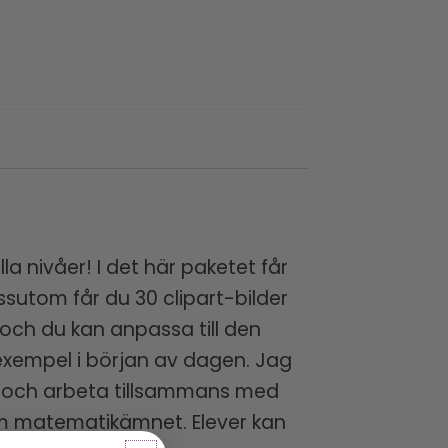
la nivåer! I det här paketet får
ssutom får du 30 clipart-bilder
och du kan anpassa till den
exempel i början av dagen. Jag
tal och arbeta tillsammans med
nom matematikämnet. Elever kan