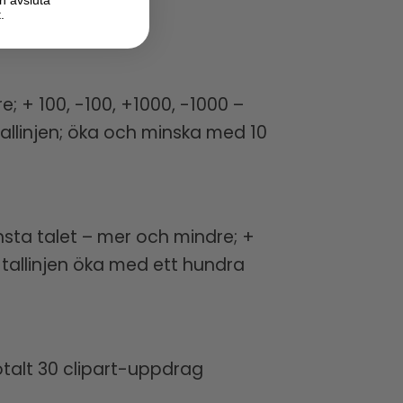
.
 + 100, -100, +1000, -1000 –
tallinjen; öka och minska med 10
nsta talet – mer och mindre; +
 tallinjen öka med ett hundra
totalt 30 clipart-uppdrag