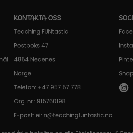
KONTAKTA OSS
SOC
Teaching FUNtastic
Fac
Postboks 47
Inst
mål
4854 Nedenes
Pinte
Norge
Sna
Telefon:
+47 957 57 778
Org. nr.: 915760198
E-post:
eirin@teachingfuntastic.no