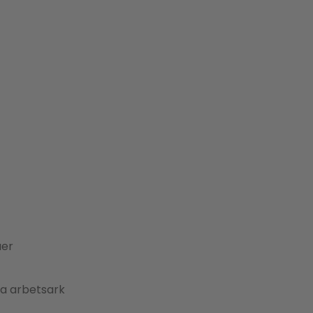
åer
na arbetsark