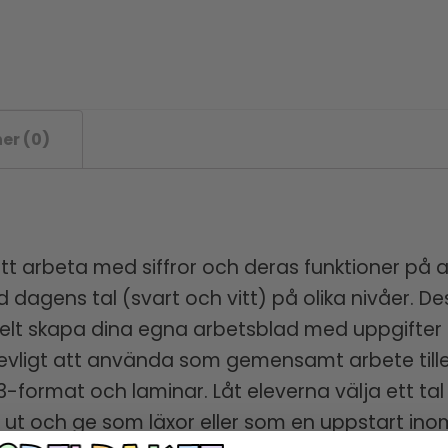
er (0)
tt arbeta med siffror och deras funktioner på al
agens tal (svart och vitt) på olika nivåer. De
elt skapa dina egna arbetsblad med uppgifter 
trevligt att använda som gemensamt arbete till
A3-format och laminar. Låt eleverna välja ett 
a ut och ge som läxor eller som en uppstart i