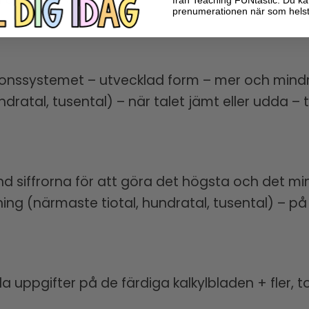
prenumerationen när som helst
ionssystemet – utvecklad form – mer och mindre;
dratal, tusental) – när talet jämt eller udda – 
d siffrorna för att göra det högsta och det mi
ning (närmaste tiotal, hundratal, tusental) – på
la uppgifter på de färdiga kalkylbladen + fler, 