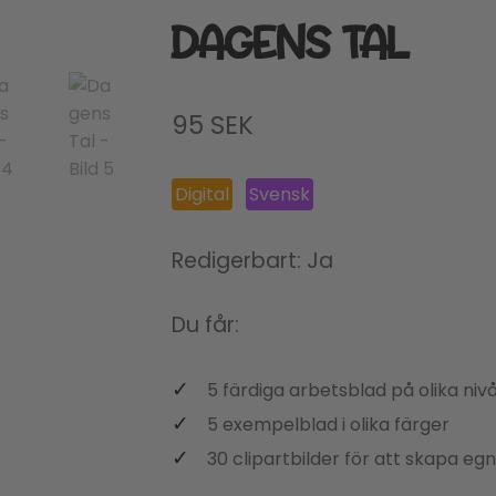
DAGENS TAL
95
SEK
Digital
Svensk
Redigerbart: Ja
Du får:
5 färdiga arbetsblad på olika niv
5 exempelblad i olika färger
30 clipartbilder för att skapa eg