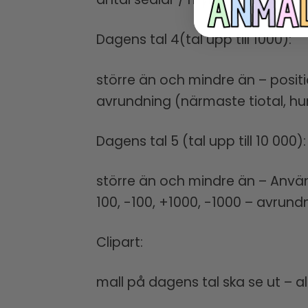
Dagens tal 4(tal upp till 1000):
större än och mindre än – posit
avrundning (närmaste tiotal, hun
Dagens tal 5 (tal upp till 10 000):
större än och mindre än – Använ
100, -100, +1000, -1000 – avrund
Clipart:
mall på dagens tal ska se ut – al