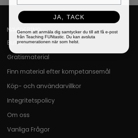
JA, TACK
NAVIGERING
Genom att anmäla dig samtycker du till att få e-post
från Teaching FUNtastic. Du kan avsluta
prenumerationen när som helst.
Butikk
Gratismaterial
Finn material efter kompetansemål
Köp- och användarvillkor
Integritetspolicy
Om oss
Vanliga Frågor