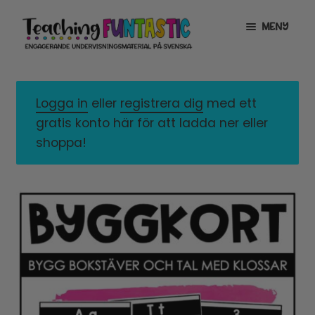
Hoppa
Gå
MENY
till
till
navigering
innehåll
INFO
EXPANDERA
UNDERMENY
Logga in
eller
registrera dig
med ett
MITT KONTO
gratis konto här för att ladda ner eller
GRATISMATERIAL
EXPANDERA
shoppa!
UNDERMENY
BUTIK
LICENSER
EXPANDERA
UNDERMENY
TYPSNITT
TIPSHÖRNAN