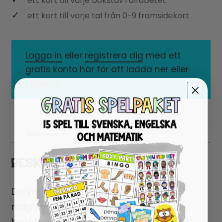
ett kort till varje bokstav i alfabetet
ett kort till varje tal från 0-9 framsidekort
Logga in
eller
registrera dig
med ett
gratis konto här för att ladda ner eller
shoppa!
Beskrivning
Recensioner (0)
BESKRIVNING
De yngsta barnen kommer att få det
roligt, mycket finmotorisk träning och