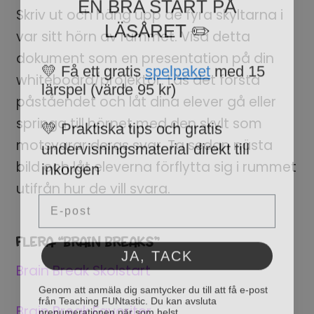
Skriv ut och häng upp de fyra skyltarna i
LÄSÅRET ✏️
var sitt hörn av rummet. Visa detta
💛 Få ett gratis
spelpaket
med 15
dokument som en presentation på din
lärspel (värde 95 kr)
whiteboard/projektor. Läs det första
påståendet och låt dina elever gå eller
💛 Praktiska tips och gratis
springa till hörnet med den skylt som
undervisningsmaterial direkt till
motsvarar deras svar. Ta sedan nästa
inkorgen
bild och låt eleverna förflytta sig i rummet
Email
utifrån hur de vill svara.
FLERA “BRAIN BREAKS”
JA, TACK
Brain Break Skolstart
Genom att anmäla dig samtycker du till att få e-post
från Teaching FUNtastic. Du kan avsluta
prenumerationen när som helst.
Brain Break Favoriter