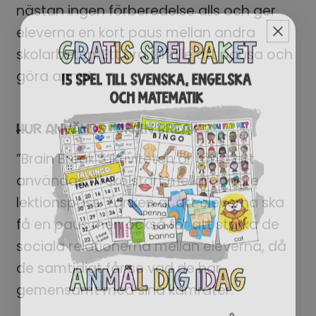
nästan ingen förberedelse alls och ger
eleverna en kort paus mellan andra
skolarbeten. Ett bra tillfälle att pausa och
göra annat.
HUR ANVÄNDS “BRAIN BREAK”?
”Brain Break” aktiviteten är tänkt att
användas till skolstart mellan längre
lektionspass. Tanken är att eleverna ska
få en paus men också för att stärka de
sociala relationerna mellan eleverna, då
de samtidigt får se vad de har
gemensamt med sina kamrater.
EN BRA START PÅ