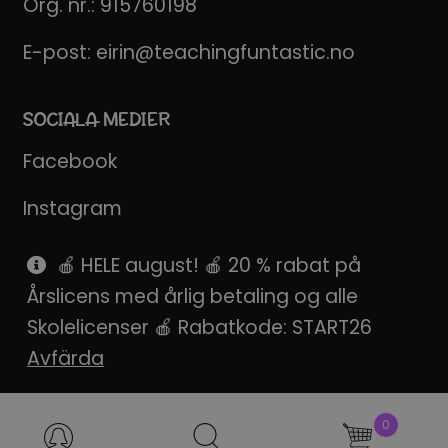
Org. nr.: 915760198
E-post:
eirin@teachingfuntastic.no
SOCIALA MEDIER
Facebook
Instagram
Pinterest
🍎 HELE august! 🍎 20 % rabat på
Årslicens med årlig betaling og alle
SnapChat
Skolelicenser 🍎 Rabatkode: START26
Avfärda
Produktsökning
0