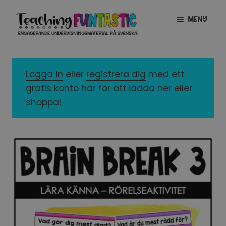
Hoppa
Gå
MENY
till
till
navigering
innehåll
INFO
EXPANDERA
UNDERMENY
Logga in
eller
registrera dig
med ett
MITT KONTO
gratis konto här för att ladda ner eller
GRATISMATERIAL
EXPANDERA
shoppa!
UNDERMENY
BUTIK
LICENSER
EXPANDERA
UNDERMENY
TYPSNITT
TIPSHÖRNAN