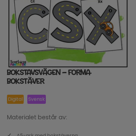
BOKSTAVSVÄGEN – FORMA
BOKSTÄVER
Digital
Svensk
Materialet består av:
A5-ark med bokstäverna