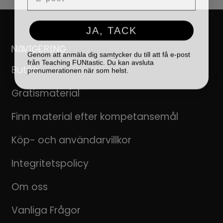
JA, TACK
NAVIGERING
Genom att anmäla dig samtycker du till att få e-post
från Teaching FUNtastic. Du kan avsluta
prenumerationen när som helst.
Butikk
Gratismaterial
Finn material efter kompetansemål
Köp- och användarvillkor
Integritetspolicy
Om oss
Vanliga Frågor