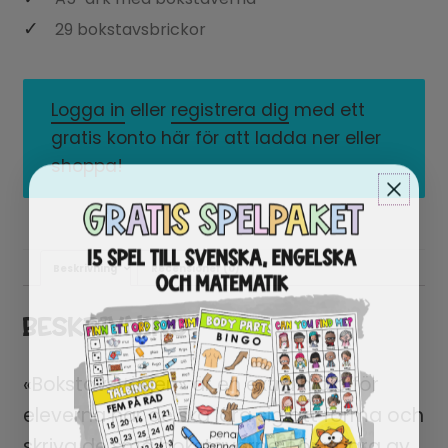
29 bokstavsbrickor
Logga in
eller
registrera dig
med ett
gratis konto här för att ladda ner eller
shoppa!
Beskrivning
Recensioner (0)
BESKRIVNING
«Bokstavsvägen» är en extra hjälp för
eleverna när de ska lära sig att forma och
skriva de små bokstäverna. För några av