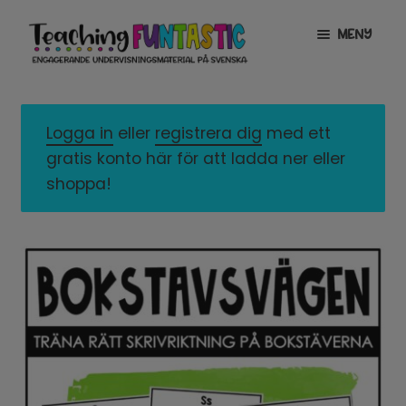
Hoppa
Gå
MENY
till
till
navigering
innehåll
INFO
EXPANDERA
UNDERMENY
Logga in
eller
registrera dig
med ett
MITT KONTO
gratis konto här för att ladda ner eller
GRATISMATERIAL
EXPANDERA
shoppa!
UNDERMENY
BUTIK
LICENSER
EXPANDERA
UNDERMENY
TYPSNITT
TIPSHÖRNAN