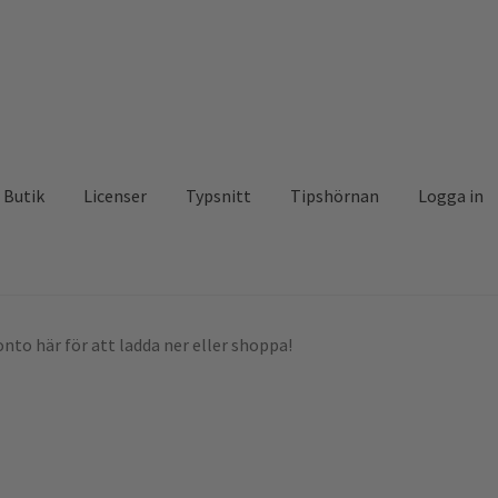
Butik
Licenser
Typsnitt
Tipshörnan
Logga in
nto här för att ladda ner eller shoppa!