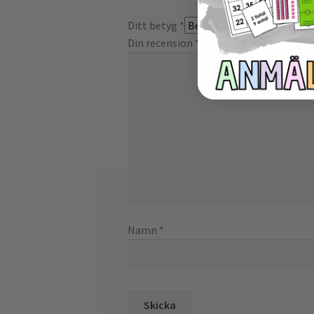
Ditt betyg
*
Din recension
*
Namn
*