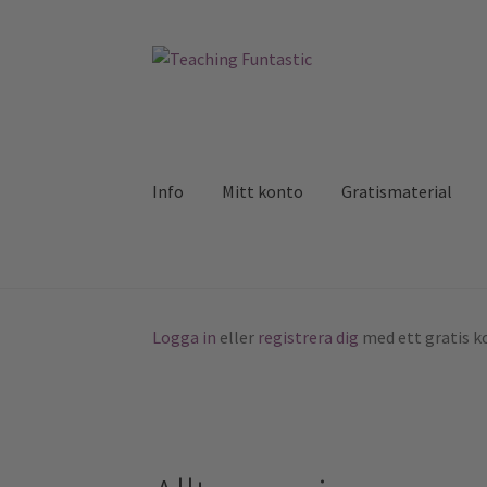
Hoppa
Gå
till
till
navigering
innehåll
Info
Mitt konto
Gratismaterial
Logga in
eller
registrera dig
med ett gratis ko