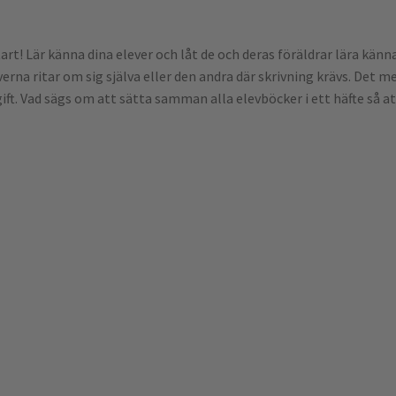
tart! Lär känna dina elever och låt de och deras föräldrar lära kä
verna ritar om sig själva eller den andra där skrivning krävs. Det 
ift. Vad sägs om att sätta samman alla elevböcker i ett häfte så a