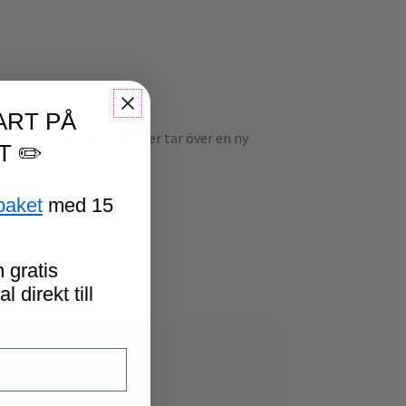
ART PÅ
 om du får nya elever eller tar över en ny
T ✏️
paket
med 15
 gratis
 direkt till