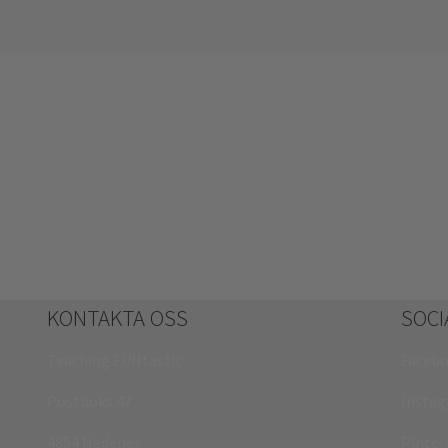
KONTAKTA OSS
SOCI
Teaching FUNtastic
Faceb
Postboks 47
Insta
4854 Nedenes
Pinter