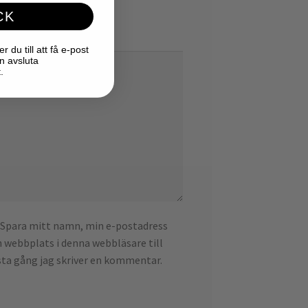
CK
du till att få e-post
n avsluta
.
Spara mitt namn, min e-postadress
 webbplats i denna webbläsare till
ta gång jag skriver en kommentar.