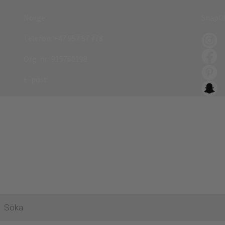
Norge
SnapC
Telefon:
+47 957 57 778
Org. nr.: 915760198
E-post:
ktsökning