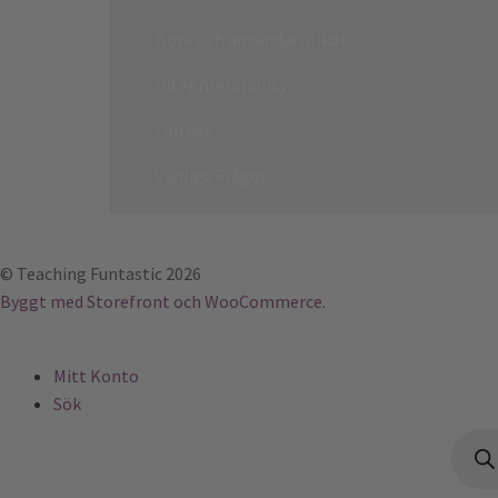
Köp- och användarvillkor
Integritetspolicy
Om oss
Vanliga Frågor
© Teaching Funtastic 2026
Byggt med Storefront och WooCommerce
.
Mitt Konto
Sök
Produ