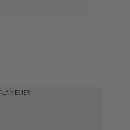
ALA MEDIER
ook
gram
est