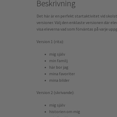
Beskrivning
Det här är en perfekt startaktivitet vid skols
versioner. Välj den enklaste versionen där ele
visa eleverna vad som förväntas på varje uppg
Version 1 (rita):
mig själv
min familj
här bor jag
mina favoriter
mina bilder
Version 2 (skrivande):
mig själv
historien om mig