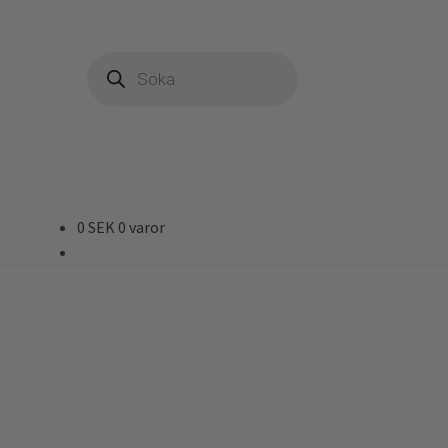
Produktsökning
0
SEK
0 varor