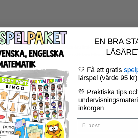
EN BRA ST
du kan slutföra (version 2). Detta är särskilt trevligt att använda
LÄSÅRE
 hemmet och dina föräldrar kommer att lära känna till dig!
💛 Få ett gratis
spel
lärspel (värde 95 kr)
💛 Praktiska tips och
undervisningsmaterial
inkorgen
Email
ig”
as.
Obligatoriska fält är märkta
*