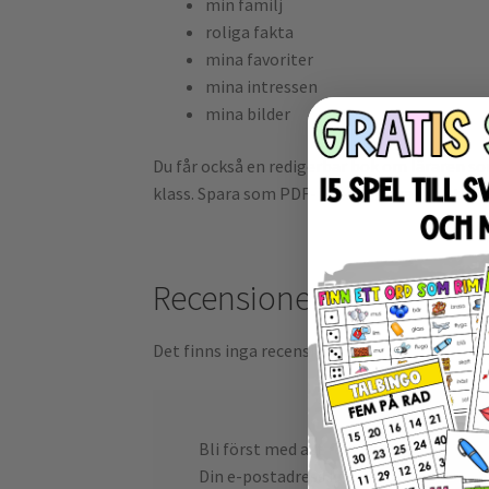
min familj
roliga fakta
mina favoriter
mina intressen
mina bilder
Du får också en redigerbar bok om läraren som 
klass. Spara som PDF-fil och skicka mejl till
Recensioner
Det finns inga recensioner än.
Bli först med att recensera ”Allt om m
Din e-postadress kommer inte publicer