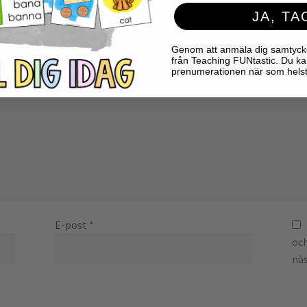
JA, TA
Genom att anmäla dig samtycker 
från Teaching FUNtastic. Du ka
prenumerationen när som helst
E-post
*
och
näs