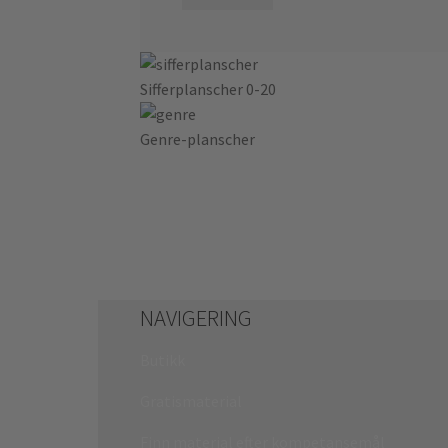
Sifferplanscher 0-20
Genre-planscher
NAVIGERING
Butikk
Gratismaterial
Finn material efter kompetansemål