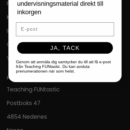
Finn material efter kompetansemål
undervisningsmaterial direkt till
inkorgen
Köp- och användarvillkor
Email
Integritetspolicy
Om oss
JA, TACK
Vanliga Frågor
Genom att anmäla dig samtycker du till att få e-post
från Teaching FUNtastic. Du kan avsluta
prenumerationen när som helst.
KONTAKTA OSS
Teaching FUNtastic
Postboks 47
4854 Nedenes