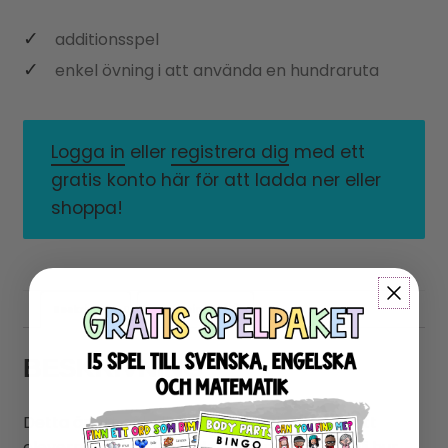
additionsspel
enkel övning i att använda en hundraruta
Logga in
eller
registrera dig
med ett
gratis konto här för att ladda ner eller
shoppa!
Beskrivning
Recensioner (0)
BESKRIVNING
Detta är ett enkelt additionsspel som gör att
eleverna lär sig använda en hundraruta. Välj hur