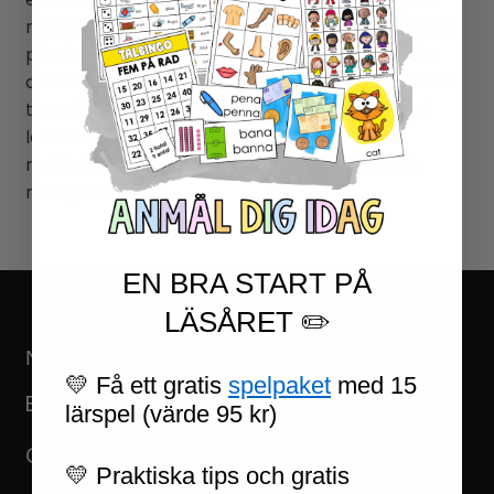
många tärningar eleverna ska använda beroende
på elevernas nivå. Här kan du nivåanpassa från
användning av en tärning, till att använda två eller
tre och därmed addera talen, eller till och med
låta äldre elever öva det lätta hörnet i
multiplikationstabellerna genom att använda
multiplikation.
EN BRA START PÅ
LÄSÅRET ✏️
NAVIGERING
💛 Få ett gratis
spelpaket
med 15
Butikk
lärspel (värde 95 kr)
Gratismaterial
💛 Praktiska tips och gratis