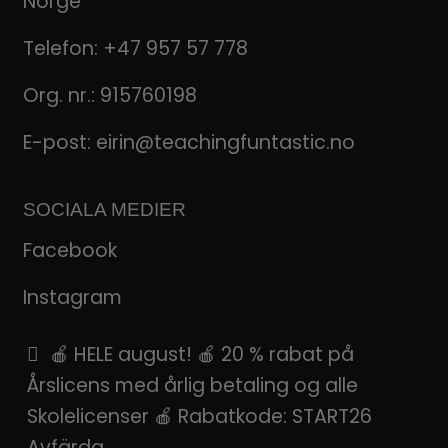
Norge
Telefon:
+47 957 57 778
Org. nr.: 915760198
E-post:
eirin@teachingfuntastic.no
SOCIALA MEDIER
Facebook
Instagram
Pinterest
🍎 HELE august! 🍎 20 % rabat på
Årslicens med årlig betaling og alle
SnapChat
Skolelicenser 🍎 Rabatkode: START26
Avfärda