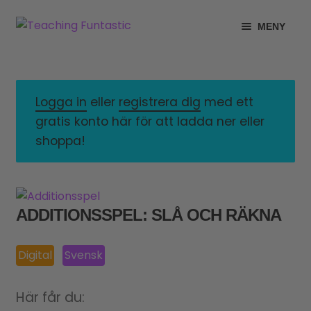
Hoppa
Gå
MENY
till
till
navigering
innehåll
INFO
EXPANDERA
UNDERMENY
MITT KONTO
Logga in
eller
registrera dig
med ett
gratis konto här för att ladda ner eller
GRATISMATERIAL
EXPANDERA
shoppa!
UNDERMENY
BUTIK
LICENSER
EXPANDERA
ADDITIONSSPEL: SLÅ OCH RÄKNA
UNDERMENY
TYPSNITT
Digital
Svensk
TIPSHÖRNAN
Här får du: