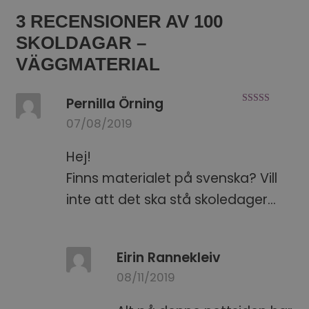
3 RECENSIONER AV
100
SKOLDAGAR –
VÄGGMATERIAL
Pernilla Örning
Betygsatt
5
07/08/2019
av 5
Hej!
Finns materialet på svenska? Vill
inte att det ska stå skoledager…
Eirin Rannekleiv
08/11/2019