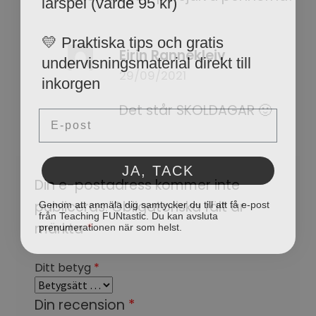
💛 Praktiska tips och gratis
undervisningsmaterial direkt till
Eirin Rannekleiv
inkorgen
29/09/2021
Email
Det står SKOLDAGAR 🙂
JA, TACK
Din e-postadress kommer inte
Genom att anmäla dig samtycker du till att få e-post
publiceras.
Obligatoriska fält är
från Teaching FUNtastic. Du kan avsluta
prenumerationen när som helst.
märkta
*
Ditt betyg
*
Din recension
*