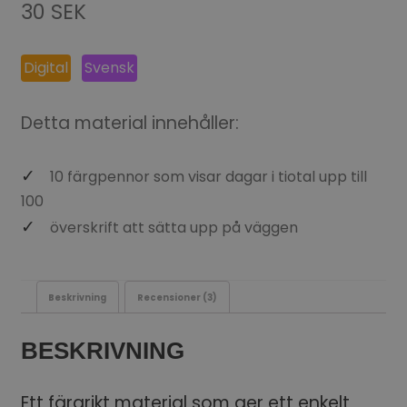
30
SEK
baserat på
kundrecensio
Digital
Svensk
ner
Detta material innehåller:
10 färgpennor som visar dagar i tiotal upp till
100
överskrift att sätta upp på väggen
Beskrivning
Recensioner (3)
BESKRIVNING
Ett färgrikt material som ger ett enkelt