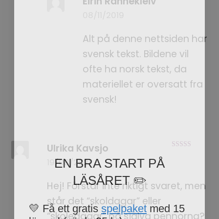
Eirin Rannekleiv
08/11/2019
Alt på denne nettsiden har
svensk tekst. Bildene vil
ofte ha norsk tekst, da
materiellet er oversatt fra
svensk!
Ulrika Kavsjo
EN BRA START PÅ
Betygsatt
5
19/08/2021
av 5
LÄSÅRET ✏️
Hej! Förstår inte riktigt svaret, men
💛 Få ett gratis
spelpaket
med 15
står det “skoldagar” eller
lärspel (värde 95 kr)
“skoledagar” på själva pennorna?