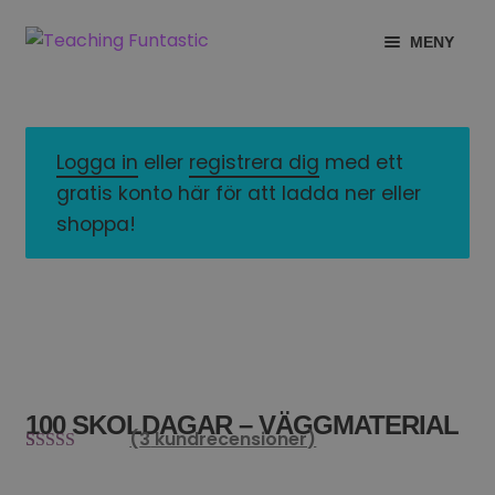
Hoppa
Gå
MENY
till
till
navigering
innehåll
INFO
EXPANDERA
UNDERMENY
MITT KONTO
Logga in
eller
registrera dig
med ett
gratis konto här för att ladda ner eller
GRATISMATERIAL
EXPANDERA
shoppa!
UNDERMENY
BUTIK
LICENSER
EXPANDERA
UNDERMENY
TYPSNITT
100 SKOLDAGAR – VÄGGMATERIAL
TIPSHÖRNAN
(
3
kundrecensioner)
Betygsatt
3
5.00
av 5