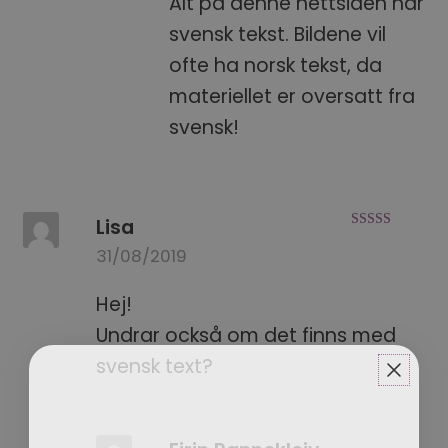
Alt på denne nettsiden har
svensk tekst. Bildene vil
ofte ha norsk tekst, da
materiellet er oversatt fra
svensk!
Lisa
Betygsatt
5
31/08/2019
av 5
Hej!
Undrar också om det finns med
svensk text?